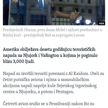
MAGAZIN
O GLASU AMERIKE
Learning English
Predsjednik Obama, prva dama Mišel i njihovi prethodnici u
Bijeloj kući - predsjednik Buš sa suprugom Lorom
PRATITE NAS
Amerika obilježava desetu godišnjicu terorističkih
napada na Njujork i Vašington u kojima je poginulo
Jezici
blizu 3,000 ljudi.
Napad su izvršili teroriti povezani s Al Kaidom. Oteli su
četiri putnička aviona i njima u samoubilačkim
akcijama napali naprije kule Svjetskog trgovinskog
centra u Njujorku, a potom i Pentagon.
Četrvrti avion srušio se u Pensilvaniji nakon što su