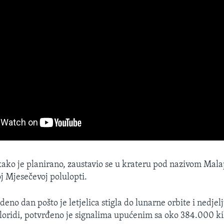
kako je planirano, zaustavio se u krateru pod nazivom Malap
oj Mjesečevoj polulopti.
edeno dan pošto je letjelica stigla do lunarne orbite i nedje
Floridi, potvrđeno je signalima upućenim sa oko 384.000 k