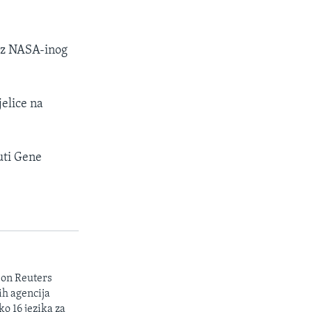
 iz NASA-inog
jelice na
uti Gene
son Reuters
ih agencija
ko 16 jezika za