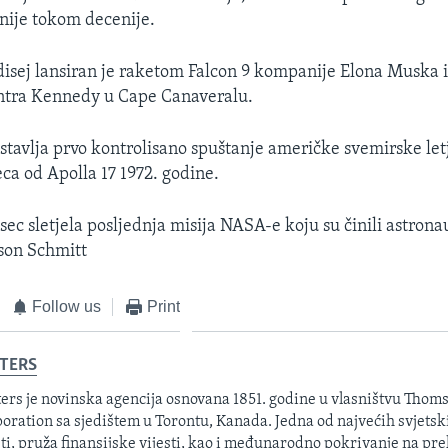
nije tokom decenije.
disej lansiran je raketom Falcon 9 kompanije Elona Muska
ntra Kennedy u Cape Canaveralu.
dstavlja prvo kontrolisano spuštanje američke svemirske let
ca od Apolla 17 1972. godine.
sec sletjela posljednja misija NASA-e koju su činili astrona
son Schmitt
Follow us
Print
TERS
ers je novinska agencija osnovana 1851. godine u vlasništvu Thom
oration sa sjedištem u Torontu, Kanada. Jedna od najvećih svjetsk
sti, pruža finansijske vijesti, kao i međunarodno pokrivanje na pre