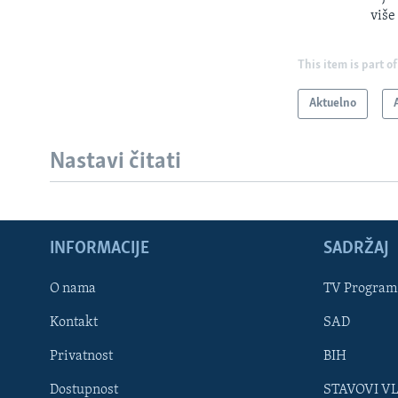
više
This item is part of
Aktuelno
Nastavi čitati
INFORMACIJE
SADRŽAJ
Learning English
O nama
TV Program
Kontakt
SAD
PRATITE NAS
Privatnost
BIH
Dostupnost
STAVOVI V