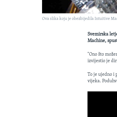
Ova slika koju je obezbijedila Intuitive Ma
Svemirska letje
Machine, spust
"Ono što možem
izvijestio je d
To je ujedno i 
vijeka. Poduhv