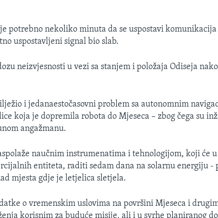
je potrebno nekoliko minuta da se uspostavi komunikacija
tno uspostavljeni signal bio slab.
dozu neizvjesnosti u vezi sa stanjem i položaja Odiseja nako
ilježio i jedanaestočasovni problem sa autonomnim naviga
lice koja je dopremila robota do Mjeseca – zbog čega su inž
 punom angažmanu.
aspolaže naučnim instrumenatima i tehnologijom, koji će 
cijalnih entiteta, raditi sedam dana na solarnu energiju - p
d mjesta gdje je letjelica sletjela.
odatke o vremenskim uslovima na površini Mjeseca i drugi
enja korisnim za buduće misije, ali i u svrhe planiranog d