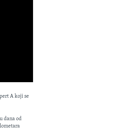
ert A koji se
lju dana od
ilometara