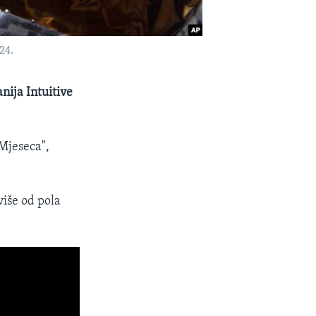
24.
nija Intuitive
Mjeseca",
više od pola