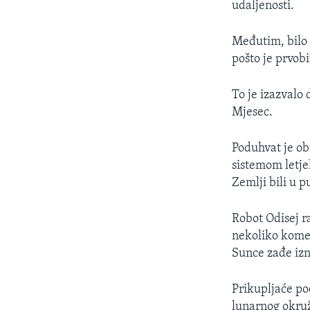
udaljenosti.
Međutim, bilo 
pošto je prvobi
To je izazvalo 
Mjesec.
Poduhvat je ob
sistemom letje
Zemlji bili u
Robot Odisej r
nekoliko komer
Sunce zađe izna
Prikupljaće p
lunarnog okruž