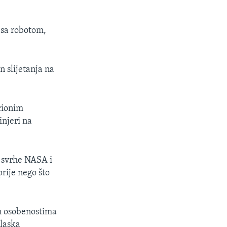
 sa robotom,
n slijetanja na
cionim
injeri na
u svrhe NASA i
rije nego što
m osobenostima
olaska