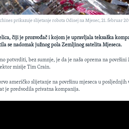
chines prikazuje slijetanje robota Odisej na Mjesec, 21. februar 20
lica, čiji je prozvođač i kojom je upravljala teksaška kompa
ila se nadomak južnog pola Zemljinog satelita Mjeseca.
o potvrditi, bez sumnje, je da je naša oprema na površini 
irektor misije Tim Crain.
prvo američko slijetanje na površinu mjeseca u posljednjih 
at je predvodila privatna kompanija.