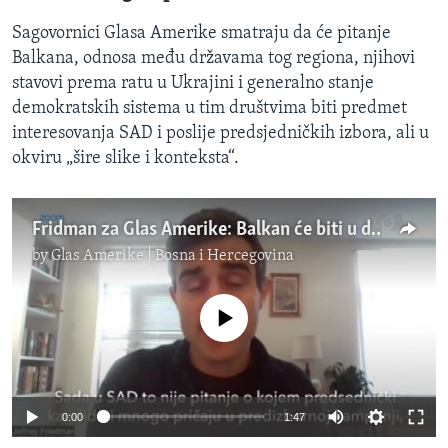
Sagovornici Glasa Amerike smatraju da će pitanje
Balkana, odnosa među državama tog regiona, njihovi
stavovi prema ratu u Ukrajini i generalno stanje
demokratskih sistema u tim društvima biti predmet
interesovanja SAD i poslije predsjedničkih izbora, ali u
okviru „šire slike i konteksta“.
Fridman za Glas Amerike: Balkan će biti u drugom planu za SAD
by
Glas Amerike | Bosna i Hercegovina
No media source currently available
0:00
1:47