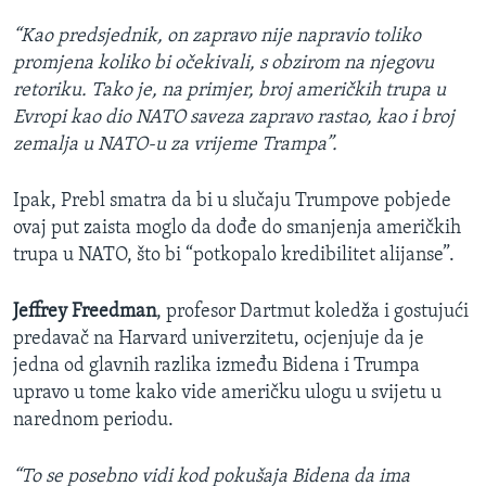
“
Kao predsjednik, on zapravo nije napravio toliko
promjena koliko bi očekivali, s obzirom na njegovu
retoriku. Tako je, na primjer, broj američkih trupa u
Evropi kao dio NATO saveza zapravo rastao, kao i broj
zemalja u NATO-u za vrijeme Trampa”.
Ipak, Prebl smatra da bi u slučaju Trumpove pobjede
ovaj put zaista moglo da dođe do smanjenja američkih
trupa u NATO, što bi “potkopalo kredibilitet alijanse”.
Jeffrey Freedman
, profesor Dartmut koledža i gostujući
predavač na Harvard univerzitetu, ocjenjuje da je
jedna od glavnih razlika između Bidena i Trumpa
upravo u tome kako vide američku ulogu u svijetu u
narednom periodu.
“To se posebno vidi kod pokušaja Bidena da ima