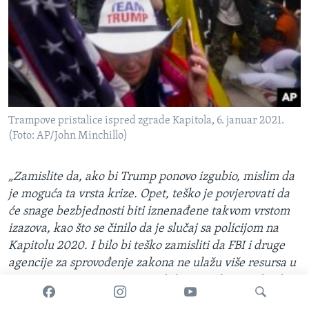
Trampove pristalice ispred zgrade Kapitola, 6. januar 2021.
(Foto: AP/John Minchillo)
„Zamislite da, ako bi Trump ponovo izgubio, mislim da
je moguća ta vrsta krize. Opet, teško je povjerovati da
će snage bezbjednosti biti iznenađene takvom vrstom
izazova, kao što se činilo da je slučaj sa policijom na
Kapitolu 2020. I bilo bi teško zamisliti da FBI i druge
agencije za sprovođenje zakona ne ulažu više resursa u
pripremu za to nego što su to bile u prošlosti. Tako da
mislim da je za nadati se da će vlada biti spremnija za