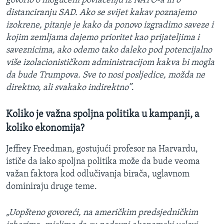
govorio o mogućem povlačenju iz NATO-a ili o
distanciranju SAD. Ako se svijet kakav poznajemo
izokrene, pitanje je kako da ponovo izgradimo saveze i
kojim zemljama dajemo prioritet kao prijateljima i
saveznicima, ako odemo tako daleko pod potencijalno
više izolacionističkom administracijom kakva bi mogla
da bude Trumpova. Sve to nosi posljedice, možda ne
direktno, ali svakako indirektno”
.
Koliko je važna spoljna politika u kampanji, a
koliko ekonomija?
Jeffrey Freedman, gostujući profesor na Harvardu,
ističe da iako spoljna politika može da bude veoma
važan faktora kod odlučivanja birača, uglavnom
dominiraju druge teme.
„Uopšteno govoreći, na američkim predsjedničkim