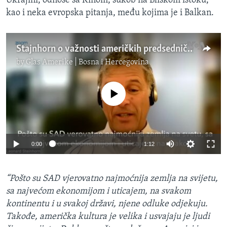
Ukrajini, odnose sa Kinom, sukob na Bliskom istoku,
kao i neka evropska pitanja, među kojima je i Balkan.
Stajnhorn o važnosti američkih predsedničkih izbora za ostatak sveta
by
Glas Amerike | Bosna i Hercegovina
No media source currently available
0:00
1:12
“Pošto su SAD vjerovatno najmoćnija zemlja na svijetu,
sa najvećom ekonomijom i uticajem, na svakom
kontinentu i u svakoj državi, njene odluke odjekuju.
Takođe, američka kultura je velika i usvajaju je ljudi