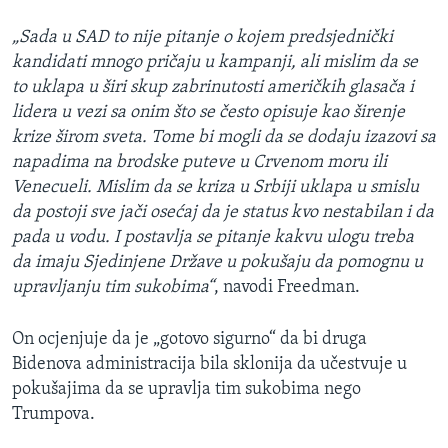
„Sada u SAD to nije pitanje o kojem predsjednički
kandidati mnogo pričaju u kampanji, ali mislim da se
to uklapa u širi skup zabrinutosti američkih glasača i
lidera u vezi sa onim što se često opisuje kao širenje
krize širom sveta. Tome bi mogli da se dodaju izazovi sa
napadima na brodske puteve u Crvenom moru ili
Venecueli. Mislim da se kriza u Srbiji uklapa u smislu
da postoji sve jači osećaj da je status kvo nestabilan i da
pada u vodu. I postavlja se pitanje kakvu ulogu treba
da imaju Sjedinjene Države u pokušaju da pomognu u
upravljanju tim sukobima“
, navodi Freedman.
On ocjenjuje da je „gotovo sigurno“ da bi druga
Bidenova administracija bila sklonija da učestvuje u
pokušajima da se upravlja tim sukobima nego
Trumpova.