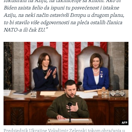
fokusirani na Aziju, na takmičenje sa Kinom. Ako bi
Biden zaista želio da ispuni tu posvećenost i istakne
Aziju, na neki način ostavivši Evropu u drugom planu,
to bi stavilo više odgovornosti na pleća ostalih članica
NATO-a ili čak EU.”
Predsjednik Ukrajine Volodimir Zelenski tokom obraćanja u