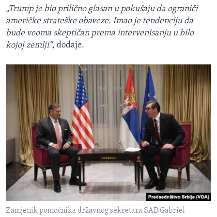
„Trump je bio prilično glasan u pokušaju da ograniči
američke strateške obaveze. Imao je tendenciju da
bude veoma skeptičan prema intervenisanju u bilo
kojoj zemlji“
, dodaje.
Zamjenik pomoćnika državnog sekretara SAD Gabriel