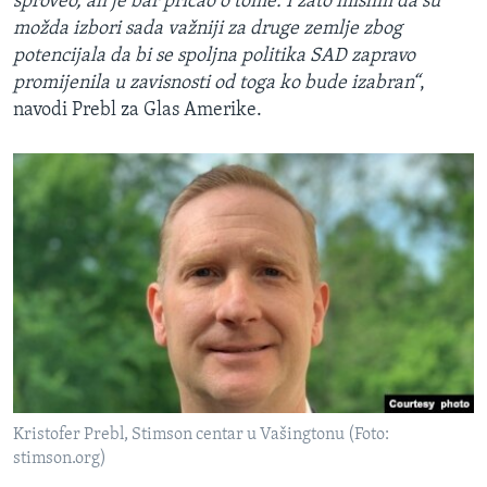
sproveo, ali je bar pričao o tome. I zato mislim da su
možda izbori sada važniji za druge zemlje zbog
potencijala da bi se spoljna politika SAD zapravo
promijenila u zavisnosti od toga ko bude izabran“
,
navodi Prebl za Glas Amerike.
Kristofer Prebl, Stimson centar u Vašingtonu (Foto:
stimson.org)