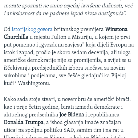
morate spoznati ne samo osjećaj izvršene dužnosti, već
i anksioznost da ne padnete ispod nivoa dostignuća“
.
Od
istorijskog govora
britanskog premijera
Winstona
Churchilla
u mjestu Fulton u Misuriju, u kojem je prvi
put pomenuo i „gvozdenu zavjesu“ koja dijeli Evropu na
istok i zapad, prošlo je skoro sedam decenija, ali uloga
američke demokratije nije se promijenila, a svijet se u
iščekivanju predsjedničkih izbora suočava sa novim
sukobima i podjelama, sve češće gledajući ka Bijeloj
kući i Washingtonu.
Kako sada stoje stvari, u novembru će američki birači,
kao i prije četiri godine, birati između demokrate i
aktuelnog predsednika
Joe Bidena
i republikanca
Donalda Trumpa
, a ishod glasanja imaće značajan
uticaj na spoljnu politiku SAD, samim tim i na rat u