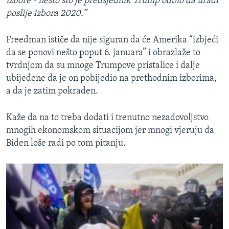
izbore - nešto što je predsjednik Trump odbio da uradi
poslije izbora 2020.”
Freedman ističe da nije siguran da će Amerika “izbjeći
da se ponovi nešto poput 6. januara” i obrazlaže to
tvrdnjom da su mnoge Trumpove pristalice i dalje
ubijeđene da je on pobijedio na prethodnim izborima,
a da je zatim pokraden.
Kaže da na to treba dodati i trenutno nezadovoljstvo
mnogih ekonomskom situacijom jer mnogi vjeruju da
Biden loše radi po tom pitanju.