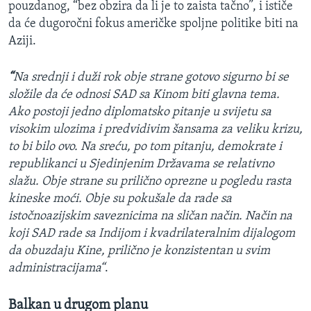
pouzdanog, “bez obzira da li je to zaista tačno”, i ističe
da će dugoročni fokus američke spoljne politike biti na
Aziji.
“
Na srednji i duži rok obje strane gotovo sigurno bi se
složile da će odnosi SAD sa Kinom biti glavna tema.
Ako postoji jedno diplomatsko pitanje u svijetu sa
visokim ulozima i predvidivim šansama za veliku krizu,
to bi bilo ovo. Na sreću, po tom pitanju, demokrate i
republikanci u Sjedinjenim Državama se relativno
slažu. Obje strane su prilično oprezne u pogledu rasta
kineske moći. Obje su pokušale da rade sa
istočnoazijskim saveznicima na sličan način. Način na
koji SAD rade sa Indijom i kvadrilateralnim dijalogom
da obuzdaju Kine, prilično je konzistentan u svim
administracijama“
.
Balkan u drugom planu