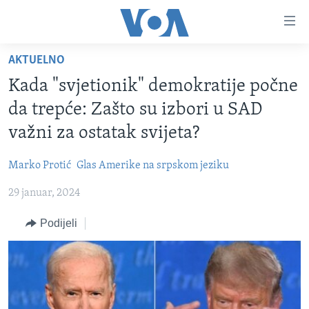
Linkovi
Pređi
na
AKTUELNO
glavni
TV PROGRAM
sadržaj
Kada "svjetionik" demokratije počne
VIDEO
Pređi
da trepće: Zašto su izbori u SAD
na
FOTOGRAFIJE DANA
važni za ostatak svijeta?
glavnu
VIJESTI
navigaciju
Marko Protić
Glas Amerike na srpskom jeziku
Idi
NAUKA I TEHNOLOGIJA
SJEDINJENE AMERIČKE DRŽAVE
na
29 januar, 2024
SPECIJALNI PROJEKTI
BOSNA I HERCEGOVINA
pretragu
KORUPCIJA
Podijeli
SVIJET
SLOBODA MEDIJA
ŽENSKA STRANA
IZBJEGLIČKA STRANA