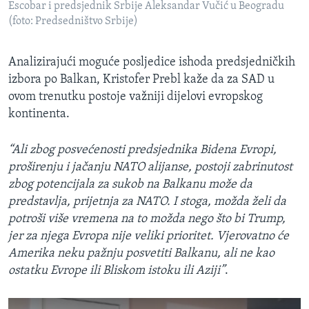
Escobar i predsjednik Srbije Aleksandar Vučić u Beogradu
(foto: Predsedništvo Srbije)
Analizirajući moguće posljedice ishoda predsjedničkih
izbora po Balkan, Kristofer Prebl kaže da za SAD u
ovom trenutku postoje važniji dijelovi evropskog
kontinenta.
“Ali zbog posvećenosti predsjednika Bidena Evropi,
proširenju i jačanju NATO alijanse, postoji zabrinutost
zbog potencijala za sukob na Balkanu može da
predstavlja, prijetnja za NATO. I stoga, možda želi da
potroši više vremena na to možda nego što bi Trump,
jer za njega Evropa nije veliki prioritet. Vjerovatno će
Amerika neku pažnju posvetiti Balkanu, ali ne kao
ostatku Evrope ili Bliskom istoku ili Aziji”
.