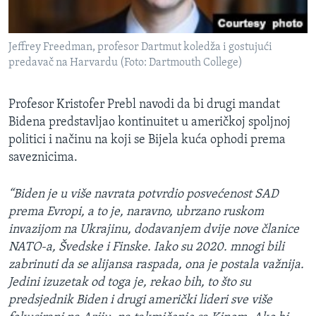
Jeffrey Freedman, profesor Dartmut koledža i gostujući
predavač na Harvardu (Foto: Dartmouth College)
Profesor Kristofer Prebl navodi da bi drugi mandat
Bidena predstavljao kontinuitet u američkoj spoljnoj
politici i načinu na koji se Bijela kuća ophodi prema
saveznicima.
“Biden je u više navrata potvrdio posvećenost SAD
prema Evropi, a to je, naravno, ubrzano ruskom
invazijom na Ukrajinu, dodavanjem dvije nove članice
NATO-a, Švedske i Finske. Iako su 2020. mnogi bili
zabrinuti da se alijansa raspada, ona je postala važnija.
Jedini izuzetak od toga je, rekao bih, to što su
predsjednik Biden i drugi američki lideri sve više