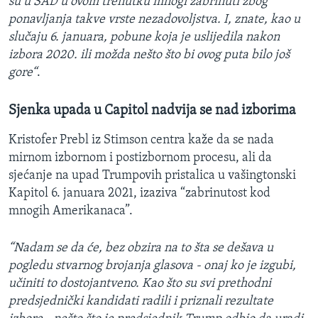
su u SAD u ovom trenutku mnogi zabrinuti zbog
ponavljanja takve vrste nezadovoljstva. I, znate, kao u
slučaju 6. januara, pobune koja je uslijedila nakon
izbora 2020. ili možda nešto što bi ovog puta bilo još
gore“
.
Sjenka upada u Capitol nadvija se nad izborima
Kristofer Prebl iz Stimson centra kaže da se nada
mirnom izbornom i postizbornom procesu, ali da
sjećanje na upad Trumpovih pristalica u vašingtonski
Kapitol 6. januara 2021, izaziva “zabrinutost kod
mnogih Amerikanaca”.
“Nadam se da će, bez obzira na to šta se dešava u
pogledu stvarnog brojanja glasova - onaj ko je izgubi,
učiniti to dostojantveno. Kao što su svi prethodni
predsjednički kandidati radili i priznali rezultate