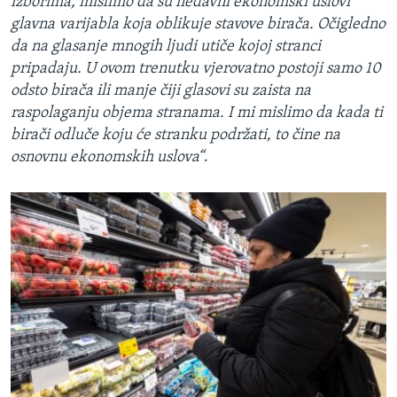
izborima, mislimo da su nedavni ekonomski uslovi
glavna varijabla koja oblikuje stavove birača. Očigledno
da na glasanje mnogih ljudi utiče kojoj stranci
pripadaju. U ovom trenutku vjerovatno postoji samo 10
odsto birača ili manje čiji glasovi su zaista na
raspolaganju objema stranama. I mi mislimo da kada ti
birači odluče koju će stranku podržati, to čine na
osnovnu ekonomskih uslova“
.