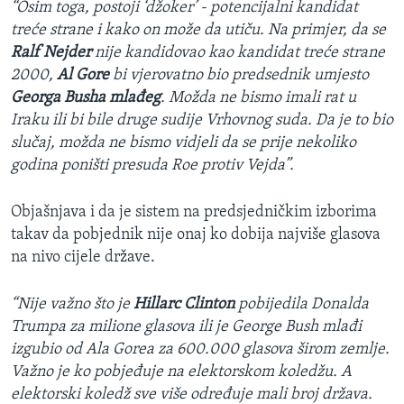
“Osim toga, postoji ‘džoker’ - potencijalni kandidat
treće strane i kako on može da utiču. Na primjer, da se
Ralf Nejder
nije kandidovao kao kandidat treće strane
2000,
Al Gore
bi vjerovatno bio predsednik umjesto
Georga Busha mlađeg
. Možda ne bismo imali rat u
Iraku ili bi bile druge sudije Vrhovnog suda. Da je to bio
slučaj, možda ne bismo vidjeli da se prije nekoliko
godina poništi presuda Roe protiv Vejda”.
Objašnjava i da je sistem na predsjedničkim izborima
takav da pobjednik nije onaj ko dobija najviše glasova
na nivo cijele države.
“Nije važno što je
Hillarc Clinton
pobijedila Donalda
Trumpa za milione glasova ili je George Bush mlađi
izgubio od Ala Gorea za 600.000 glasova širom zemlje.
Važno je ko pobjeđuje na elektorskom koledžu. A
elektorski koledž sve više određuje mali broj država.