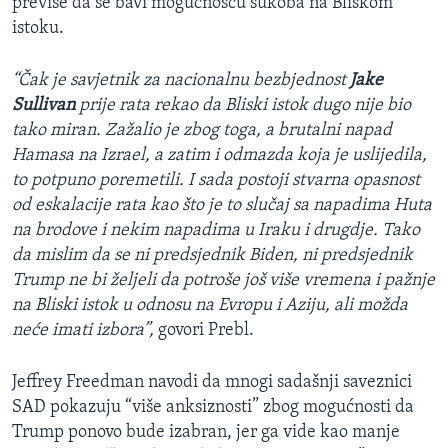
previše da se bavi mogućnošću sukoba na Bliskom
istoku.
“Čak je savjetnik za nacionalnu bezbjednost
Jake
Sullivan
prije rata rekao da Bliski istok dugo nije bio
tako miran. Zažalio je zbog toga, a brutalni napad
Hamasa na Izrael, a zatim i odmazda koja je uslijedila,
to potpuno poremetili. I sada postoji stvarna opasnost
od eskalacije rata kao što je to slučaj sa napadima Huta
na brodove i nekim napadima u Iraku i drugdje. Tako
da mislim da se ni predsjednik Biden, ni predsjednik
Trump ne bi željeli da potroše još više vremena i pažnje
na Bliski istok u odnosu na Evropu i Aziju, ali možda
neće imati izbora”,
govori Prebl.
Jeffrey Freedman navodi da mnogi sadašnji saveznici
SAD pokazuju “više anksiznosti” zbog mogućnosti da
Trump ponovo bude izabran, jer ga vide kao manje