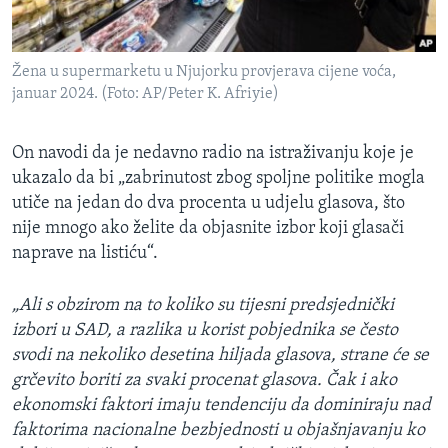
Žena u supermarketu u Njujorku provjerava cijene voća,
januar 2024. (Foto: AP/Peter K. Afriyie)
On navodi da je nedavno radio na istraživanju koje je
ukazalo da bi „zabrinutost zbog spoljne politike mogla
utiče na jedan do dva procenta u udjelu glasova, što
nije mnogo ako želite da objasnite izbor koji glasači
naprave na listiću“.
„Ali s obzirom na to koliko su tijesni predsjednički
izbori u SAD, a razlika u korist pobjednika se često
svodi na nekoliko desetina hiljada glasova, strane će se
grčevito boriti za svaki procenat glasova. Čak i ako
ekonomski faktori imaju tendenciju da dominiraju nad
faktorima nacionalne bezbjednosti u objašnjavanju ko