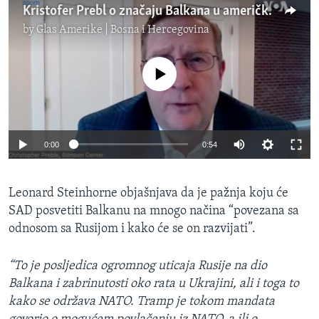
Kristofer Prebl o značaju Balkana u američkoj spoljnoj politici
by
Glas Amerike | Bosna i Hercegovina
No media source currently available
0:00
0:54
Leonard Steinhorne objašnjava da je pažnja koju će
SAD posvetiti Balkanu na mnogo načina “povezana sa
odnosom sa Rusijom i kako će se on razvijati”.
“To je posljedica ogromnog uticaja Rusije na dio
Balkana i zabrinutosti oko rata u Ukrajini, ali i toga to
kako se održava NATO. Tramp je tokom mandata