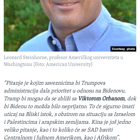
Leonard Steinhorne, profesor Američkog univerziteta u
Washingtonu (Foto: American University)
“Pitanje je kojim saveznicima bi Trumpova
administracija dala prioritet u odnosu na Bidenovu.
Tramp bi mogao da se zbliži sa
Viktorom Orbanom
, dok
bi Bidenu to možda bilo neprijatno. To će sigurno imati
uticaj na Bliski istok, s obzirom na situaciju sa Izraelom
i Palestincima i arapskim zemljama. Kina je još jedno
veliko pitanje, kao i to koliko će se SAD baviti
Centralnom i Južnom Amerikom, kao i Afrikom”
.