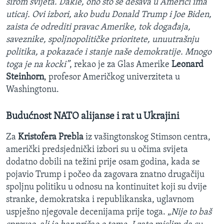
širom svijeta. Dakle, ono što se dešava u Americi ima
uticaj. Ovi izbori, ako budu Donald Trump i Joe Biden,
zaista će odrediti pravac Amerike, tok događaja,
saveznike, spoljnopolitičke prioritete, unuutrašnju
politika, a pokazaće i stanje naše demokratije. Mnogo
toga je na kocki”
, rekao je za Glas Amerike
Leonard
Steinhorn
, profesor Američkog univerziteta u
Washingtonu.
Budućnost NATO alijanse i rat u Ukrajini
Za
Kristofera Prebla
iz vašingtonskog Stimson centra,
američki predsjednički izbori su u očima svijeta
dodatno dobili na težini prije osam godina, kada se
pojavio Trump i počeo da zagovara znatno drugačiju
spoljnu politiku u odnosu na kontinuitet koji su dvije
stranke, demokratska i republikanska, uglavnom
uspješno njegovale decenijama prije toga. „
Nije to baš