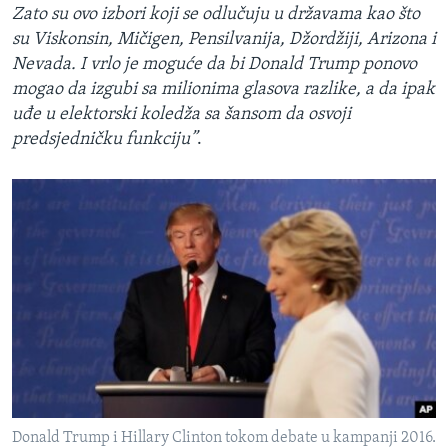
Zato su ovo izbori koji se odlučuju u državama kao što
su Viskonsin, Mičigen, Pensilvanija, Džordžiji, Arizona i
Nevada. I vrlo je moguće da bi Donald Trump ponovo
mogao da izgubi sa milionima glasova razlike, a da ipak
uđe u elektorski koledža sa šansom da osvoji
predsjedničku funkciju”
.
Donald Trump i Hillary Clinton tokom debate u kampanji 2016.