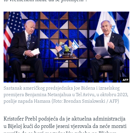
Sastanak američkog predsjednika Joe Bidena i izraelskog
premijera Benjamina Netanjahua u Tel Avivu, u oktobru 2023,
poslije napada Hamasa (Foto: Brendan Smialowski / AFP)
Kristofer Prebl podsjeća da je aktuelna administracija
u Bijeloj kući do prošle jeseni vjerovala da neće morati