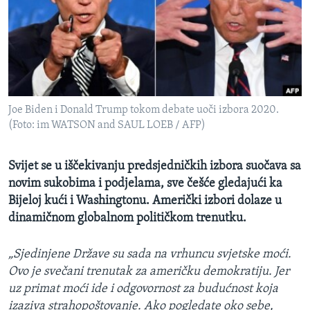
MAGAZIN
O GLASU AMERIKE
Learning English
Joe Biden i Donald Trump tokom debate uoči izbora 2020.
PRATITE NAS
(Foto: im WATSON and SAUL LOEB / AFP)
Svijet se u iščekivanju predsjedničkih izbora suočava sa
Jezici
novim sukobima i podjelama, sve češće gledajući ka
Bijeloj kući i Washingtonu. Američki izbori dolaze u
dinamičnom globalnom političkom trenutku.
„Sjedinjene Države su sada na vrhuncu svjetske moći.
Ovo je svečani trenutak za američku demokratiju. Jer
uz primat moći ide i odgovornost za budućnost koja
izaziva strahopoštovanje. Ako pogledate oko sebe,