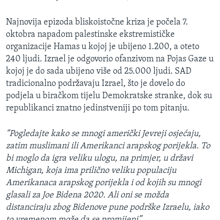
Najnovija epizoda bliskoistočne kriza je počela 7.
oktobra napadom palestinske ekstremističke
organizacije Hamas u kojoj je ubijeno 1.200, a oteto
240 ljudi. Izrael je odgovorio ofanzivom na Pojas Gaze u
kojoj je do sada ubijeno više od 25.000 ljudi. SAD
tradicionalno podržavaju Izrael, što je dovelo do
podjela u biračkom tijelu Demokratske stranke, dok su
republikanci znatno jedinstveniji po tom pitanju.
“Pogledajte kako se mnogi američki Jevreji osjećaju,
zatim muslimani ili Amerikanci arapskog porijekla. To
bi moglo da igra veliku ulogu, na primjer, u državi
Michigan, koja ima prilično veliku populaciju
Amerikanaca arapskog porijekla i od kojih su mnogi
glasali za Joe Bidena 2020. Ali oni se možda
distanciraju zbog Bidenove pune podrške Izraelu, iako
to vremenom može da se promijeni”
.