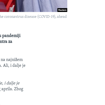
 the coronavirus disease (COVID-19), ahead
 u pandemiji
ntra za
a na najnižem
 Ali, i dalje je
, i dalje je
g aprila. Zbog