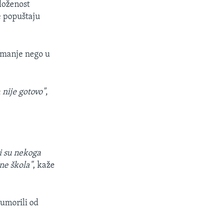
zloženost
e popuštaju
e manje nego u
 nije gotovo"
,
ji su nekoga
ne škola"
, kaže
 umorili od