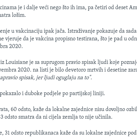
cinama je i dalje veći nego što ih ima, pa četiri od deset 
matra lošim.
nje u vakcinaciju ipak jača. Istraživanje pokazuje da sada
 vjeruje da je vakcina propisno testirana, što je pad u od
mbra 2020.
z Louisiane je sa suprugom pravio spisak ljudi koje poznaje
vembra 2020. na listi je bilo devetoro mrtvih i desetine za
apravio spisak, jer ljudi oguglaju na to".
 pokazalo i duboke podjele po partijskoj liniji.
ta, 60 odsto, kaže da lokalne zajednice nisu dovoljno ozbil
 odsto smatra da ni cijela zemlja to nije učinila.
e, 31 odsto republikanaca kaže da su lokalne zajednice podb