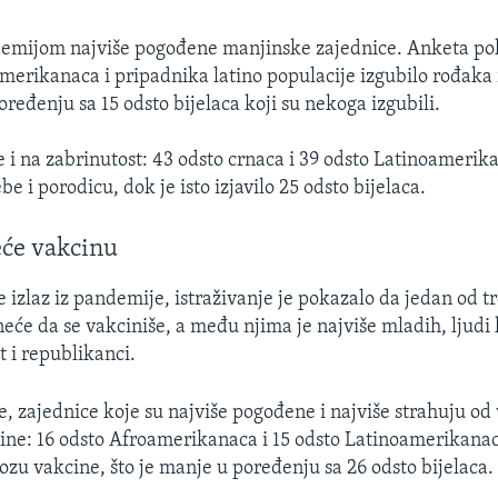
emijom najviše pogođene manjinske zajednice. Anketa pok
merikanaca i pripadnika latino populacije izgubilo rođaka il
ređenju sa 15 odsto bijelaca koji su nekoga izgubili.
je i na zabrinutost: 43 odsto crnaca i 39 odsto Latinoameri
be i porodicu, dok je isto izjavilo 25 odsto bijelaca.
eće vakcinu
 izlaz iz pandemije, istraživanje je pokazalo da jedan od tr
će da se vakciniše, a među njima je najviše mladih, ljudi 
et i republikanci.
e, zajednice koje su najviše pogođene i najviše strahuju od 
ine: 16 odsto Afroamerikanaca i 15 odsto Latinoamerikanac
zu vakcine, što je manje u poređenju sa 26 odsto bijelaca.