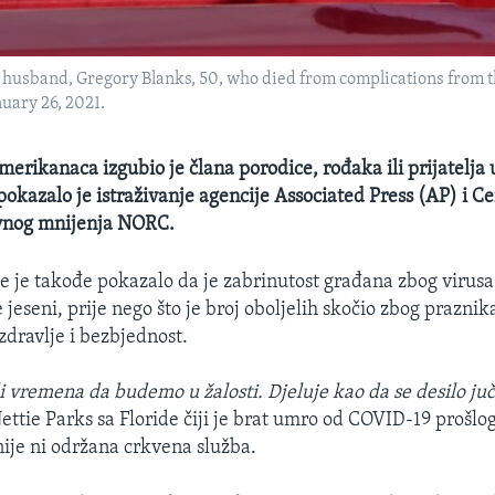
her husband, Gregory Blanks, 50, who died from complications from
nuary 26, 2021.
merikanaca izgubio je člana porodice, rođaka ili prijatelja
pokazalo je istraživanje agencije Associated Press (AP) i Ce
avnog mnijenja NORC.
je je takođe pokazalo da je zabrinutost građana zbog virus
 jeseni, prije nego što je broj oboljelih skočio zbog praznika.
 zdravlje i bezbjednost.
 vremena da budemo u žalosti. Djeluje kao da se desilo juče
ettie Parks​ sa Floride čiji je brat umro od COVID-19 prošlo
 nije ni održana crkvena služba.