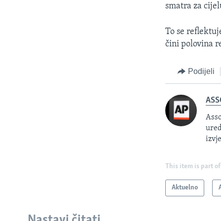
smatra za cijel
To se reflektu
čini polovina 
Podijeli
ASS
Asso
ured
izvj
This item is part of
Aktuelno
Nastavi čitati