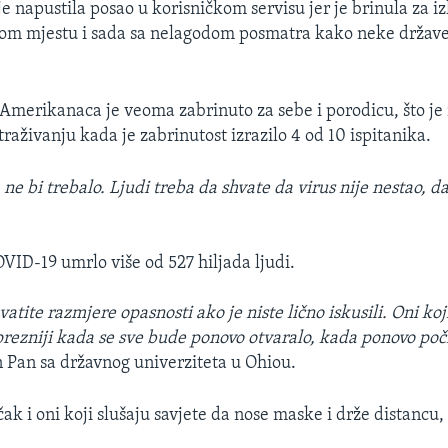
e napustila posao u korisničkom servisu jer je brinula za i
nom mjestu i sada sa nelagodom posmatra kako neke držav
 Amerikanaca je veoma zabrinuto za sebe i porodicu, što j
raživanju kada je zabrinutost izrazilo 4 od 10 ispitanika.
 ne bi trebalo. Ljudi treba da shvate da virus nije nestao, da
VID-19 umrlo više od 527 hiljada ljudi.
vatite razmjere opasnosti ako je niste lično iskusili. Oni ko
oprezniji kada se sve bude ponovo otvaralo, kada ponovo poč
n Pan sa državnog univerziteta u Ohiou.
 čak i oni koji slušaju savjete da nose maske i drže distancu,