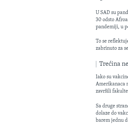
U SAD su pand
30 odsto Afroa
pandemiji, u po
To se reflektu
zabrinuto za se
Trećina n
Iako su vakcine
Amerikanaca ne
završili fakult
Sa druge stran
dolaze do vakc
barem jednu do