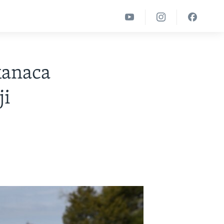
kanaca
ji