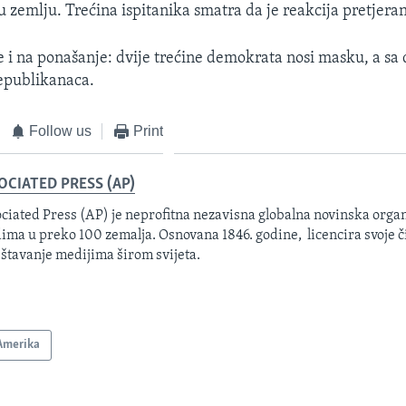
u zemlju. Trećina ispitanika smatra da je reakcija pretjera
je i na ponašanje: dvije trećine demokrata nosi masku, a sa 
republikanaca.
Follow us
Print
OCIATED PRESS (AP)
ciated Press (AP) je neprofitna nezavisna globalna novinska organ
ima u preko 100 zemalja. Osnovana 1846. godine, licencira svoje č
eštavanje medijima širom svijeta.
Amerika