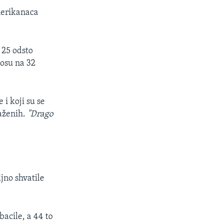
Amerikanaca
 25 odsto
nosu na 32
 i koji su se
raženih.
"Drago
jno shvatile
acile, a 44 to