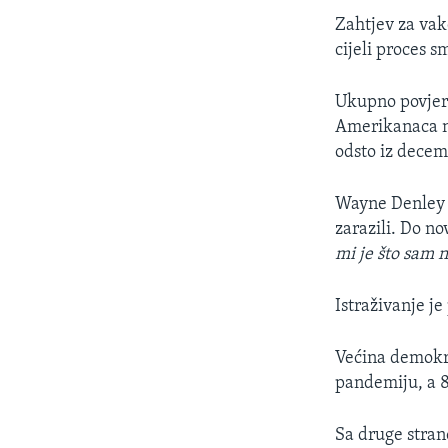
Zahtjev za vak
cijeli proces s
Ukupno povjere
Amerikanaca ne
odsto iz dece
Wayne Denley​ i
zarazili. Do no
mi je što sam n
Istraživanje je
Većina demokra
pandemiju, a 83
Sa druge stran