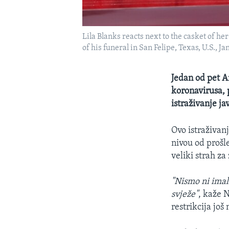
Lila Blanks reacts next to the casket of 
of his funeral in San Felipe, Texas, U.S., Ja
Jedan od pet A
koronavirusa, 
istraživanje j
Ovo istraživan
nivou od prošle
veliki strah za
"Nismo ni imali
svježe"
, kaže N
restrikcija još