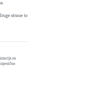
na.
druge strane to
izacija sa
injenično