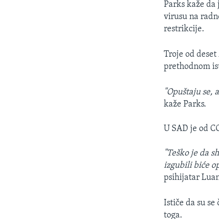
Parks kaže da j
virusu na rad
restrikcije.
Troje od deset
prethodnom ist
"Opuštaju se, a
kaže Parks.
U SAD je od CO
"Teško je da sh
izgubili biće 
psihijatar Lua
Ističe da su se
toga.