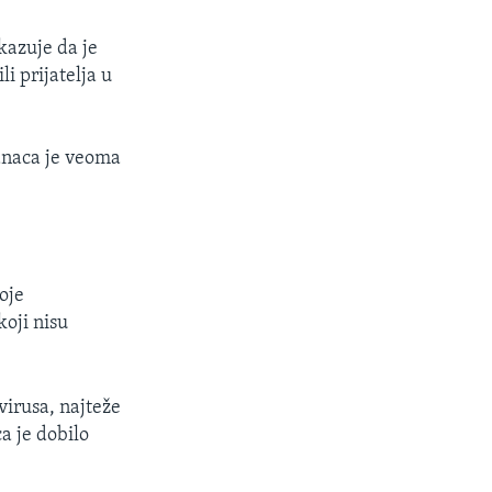
azuje da je
i prijatelja u
kanaca je veoma
oje
koji nisu
virusa, najteže
a je dobilo