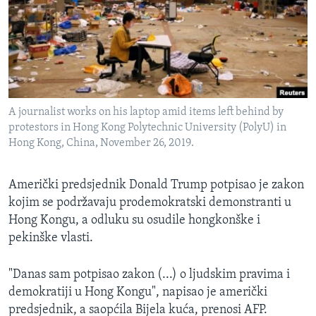
MAGAZIN
O GLASU AMERIKE
Learning English
A journalist works on his laptop amid items left behind by
PRATITE NAS
protestors in Hong Kong Polytechnic University (PolyU) in
Hong Kong, China, November 26, 2019.
Jezici
Američki predsjednik Donald Trump potpisao je zakon
kojim se podržavaju prodemokratski demonstranti u
Hong Kongu, a odluku su osudile hongkonške i
pekinške vlasti.
"Danas sam potpisao zakon (...) o ljudskim pravima i
demokratiji u Hong Kongu", napisao je američki
predsjednik, a saopćila Bijela kuća, prenosi AFP.