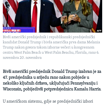
MAGAZIN
O GLASU AMERIKE
Learning English
Bivši američki predsjednik i republikanski predsjednički
PRATITE NAS
kandidat Donald Trump i bivša američka prva dama Melania
Trump nakon govora tokom izborne večeri u kongresnom
centru West Palm Beach u West Palm Beachu, Florida, rano 6.
novembra 20. novembra
Jezici
Bivši američki predsjednik Donald Trump izabran je za
47. predsjednika u srijedu rano nakon pobjede u
nekoliko ključnih država, uključujući Pennsylvaniju i
Wisconsin, pobijedivši potpredsjednicu Kamalu Harris.
U američkom sistemu, gdje se predsjednički izbori