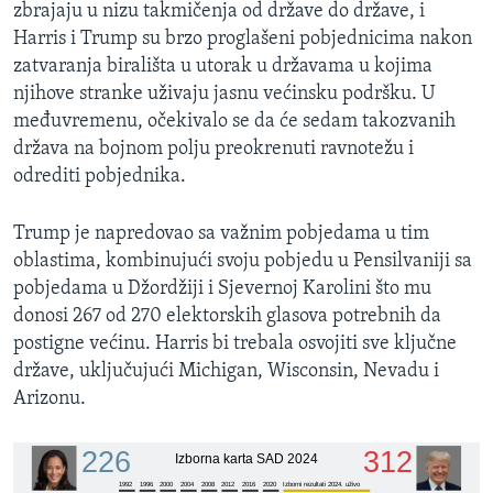
zbrajaju u nizu takmičenja od države do države, i
Harris i Trump su brzo proglašeni pobjednicima nakon
zatvaranja birališta u utorak u državama u kojima
njihove stranke uživaju jasnu većinsku podršku. U
međuvremenu, očekivalo se da će sedam takozvanih
država na bojnom polju preokrenuti ravnotežu i
odrediti pobjednika.
Trump je napredovao sa važnim pobjedama u tim
oblastima, kombinujući svoju pobjedu u Pensilvaniji sa
pobjedama u Džordžiji i Sjevernoj Karolini što mu
donosi 267 od 270 elektorskih glasova potrebnih da
postigne većinu. Harris bi trebala osvojiti sve ključne
države, uključujući Michigan, Wisconsin, Nevadu i
Arizonu.