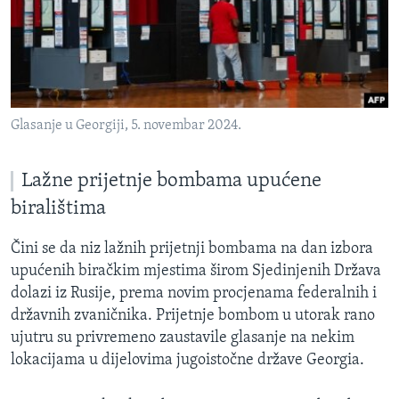
Glasanje u Georgiji, 5. novembar 2024.
Lažne prijetnje bombama upućene
biralištima
Čini se da niz lažnih prijetnji bombama na dan izbora
upućenih biračkim mjestima širom Sjedinjenih Država
dolazi iz Rusije, prema novim procjenama federalnih i
državnih zvaničnika. Prijetnje bombom u utorak rano
ujutru su privremeno zaustavile glasanje na nekim
lokacijama u dijelovima jugoistočne države Georgia.