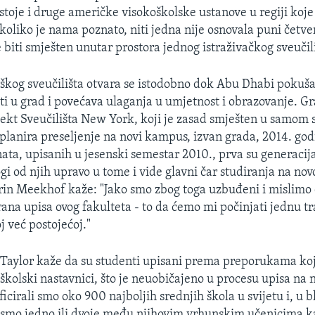
stoje i druge američke visokoškolske ustanove u regiji koj
 koliko je nama poznato, niti jedna nije osnovala puni četve
e biti smješten unutar prostora jednog istraživačkog sveučili
kog sveučilišta otvara se istodobno dok Abu Dhabi pokušav
ti u grad i povećava ulaganja u umjetnost i obrazovanje. Gra
jekt Sveučilišta New York, koji je zasad smješten u samom 
 planira preseljenje na novi kampus, izvan grada, 2014. godi
ata, upisanih u jesenski semestar 2010., prva su generacij
gi od njih upravo u tome i vide glavni čar studiranja na no
n Meekhof kaže: "Jako smo zbog toga uzbuđeni i mislimo d
rana upisa ovog fakulteta - to da ćemo mi počinjati jednu tra
j već postojećoj."
Taylor kaže da su studenti upisani prema preporukama koj
oškolski nastavnici, što je neuobičajeno u procesu upisa na 
ficirali smo oko 900 najboljih srednjih škola u svijetu i, u b
li smo jedno ili dvoje među njihovim vrhunskim učenicima 