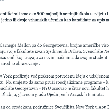
dentificirali smo oko 900 najboljih srednjih škola u svijetu i
o jedno ili dvoje vrhunskih učenika kao kandidate za upis n
 Carnegie Mellon pa do Georgetowna, brojne američke vis
aju svoje fakultete izvan Sjedinjenih Država. Sveučilište 
 nizu onih koji tragaju za novim načinima da svojim studen
narodno obrazovanje'.
ew York proširuje već praksom potvrđenu ideju o udaljen
u. No, umjesto da samo pruži specijalizirane programe – ka
eučilište Georgetown – NYU osnovao je čitav novi fakultet 
 Dhabiju, glavnom gradu Ujedinjenih Arapskih Emirata.
edan od prodekana podružnice Sveučilišta New York u Abu 