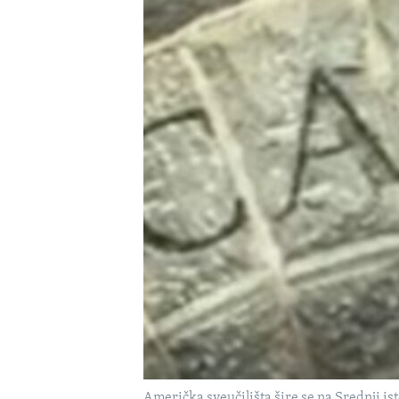
MAGAZIN
O GLASU AMERIKE
Američka sveučilišta šire se na Srednji is