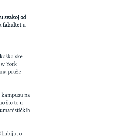
 u svakoj od
a fakultet u
okoškolske
New York
tima pruže
om kampusu na
o što to u
humanističkih
Dhabiju, o