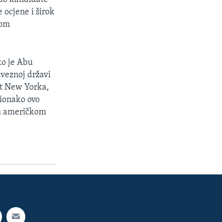
 ocjene i širok
nom
ko je Abu
aveznoj državi
ut New Yorka,
e ionako ovo
a u američkom