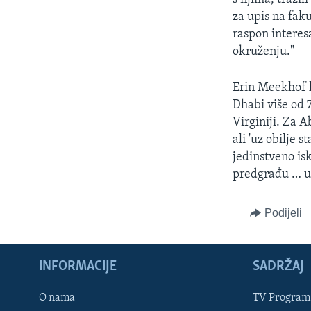
za upis na faku
raspon interes
okruženju."
Erin Meekhof k
Dhabi više od 
Virginiji. Za 
ali 'uz obilje 
jedinstveno isk
predgrađu … u
Podijeli
INFORMACIJE
SADRŽAJ
Learning English
O nama
TV Program