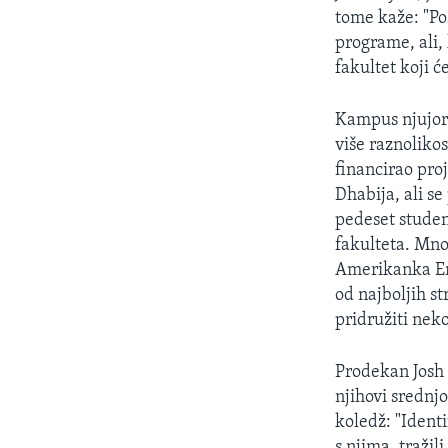
tome kaže: "Po
programe, ali,
fakultet koji ć
Kampus njujorš
više raznolikos
financirao pro
Dhabija, ali se
pedeset studen
fakulteta. Mno
Amerikanka Eri
od najboljih st
pridružiti neko
Prodekan Josh 
njihovi srednj
koledž: "Identi
s njima, traži