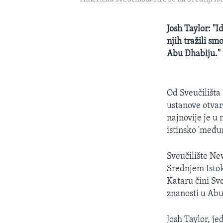
Josh Taylor: "I
njih tražili sm
Abu Dhabiju."
Od Sveučilišta
ustanove otvar
najnovije je u
istinsko 'među
Sveučilište N
Srednjem Istok
Kataru čini Sv
znanosti u Abu
Josh Taylor, j