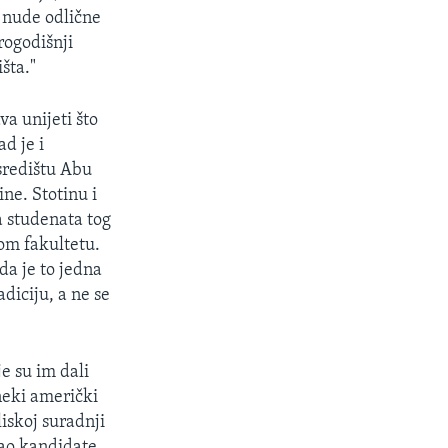
e nude odlične
rogodišnji
šta."
a unijeti što
d je i
središtu Abu
ne. Stotinu i
a studenata tog
vom fakultetu.
a je to jedna
diciju, a ne se
e su im dali
neki američki
liskoj suradnji
kao kandidate