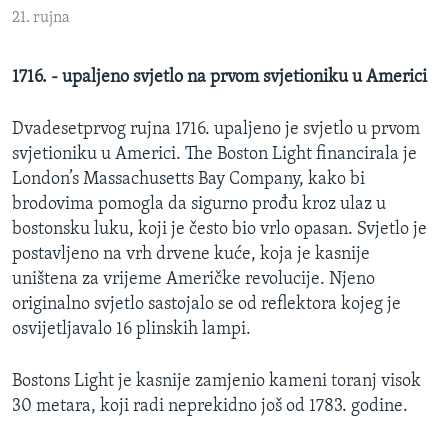
MAGAZIN
21. rujna
O GLASU AMERIKE
1716. - upaljeno svjetlo na prvom svjetioniku u Americi
Learning English
Dvadesetprvog rujna 1716. upaljeno je svjetlo u prvom
svjetioniku u Americi. The Boston Light financirala je
PRATITE NAS
London’s Massachusetts Bay Company, kako bi
brodovima pomogla da sigurno prođu kroz ulaz u
bostonsku luku, koji je često bio vrlo opasan. Svjetlo je
postavljeno na vrh drvene kuće, koja je kasnije
Jezici
uništena za vrijeme Američke revolucije. Njeno
originalno svjetlo sastojalo se od reflektora kojeg je
osvijetljavalo 16 plinskih lampi.
Bostons Light je kasnije zamjenio kameni toranj visok
30 metara, koji radi neprekidno još od 1783. godine.