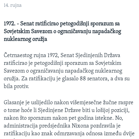
MAGAZIN
14. rujna
O GLASU AMERIKE
1972. - Senat ratificirao petogodišnji sporazum sa
Sovjetskim Savezom o ograničavanju napadačkog
Learning English
nuklearnog oružja
PRATITE NAS
Četrnaestog rujna 1972, Senat Sjedinjenih Država
ratificirao je petogodišnji sporazum sa Sovjetskim
Savezom o ograničavanju napadačkog nuklearnog
oružja. Za ratifikaciju je glasalo 88 senatora, a dva su
Jezici
bila protiv.
Glasanje je uslijedilo nakon višemjesečne žučne raspre
o tome hoće li Sjedinjene Države biti u lošijoj poziciji,
nakon što sporazum nakon pet godina istekne. No,
administracija predsjednika Nixona pozdravila je
ratifikaciju kao znak odmrzavanja odnosa između dvije