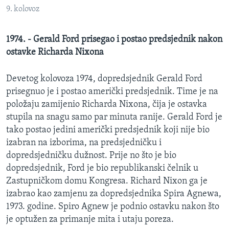
MAGAZIN
9. kolovoz
O GLASU AMERIKE
1974. - Gerald Ford prisegao i postao predsjednik nakon
ostavke Richarda Nixona
Learning English
Devetog kolovoza 1974, dopredsjednik Gerald Ford
PRATITE NAS
prisegnuo je i postao američki predsjednik. Time je na
položaju zamijenio Richarda Nixona, čija je ostavka
stupila na snagu samo par minuta ranije. Gerald Ford je
tako postao jedini američki predsjednik koji nije bio
Jezici
izabran na izborima, na predsjedničku i
dopredsjedničku dužnost. Prije no što je bio
dopredsjednik, Ford je bio republikanski čelnik u
Zastupničkom domu Kongresa. Richard Nixon ga je
izabrao kao zamjenu za dopredsjednika Spira Agnewa,
1973. godine. Spiro Agnew je podnio ostavku nakon što
je optužen za primanje mita i utaju poreza.