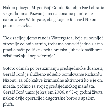
Nakon prisege, 61-godišnji Gerald Rudolph Ford obratio
se građanima. Pozvao je na nacionalno pomirenje
nakon afere Watergate, zbog koje je Richard Nixon
podnio ostavku.
"
Dok zacijeljujemo rane iz Watergatea, koje su bolnije i
otrovnije od onih ratnih, trebamo obnoviti jedno zlatno
pravilo naše politike - neka bratska ljubav iz naših srca
očisti mržnju i nepovjerenje".
Gotovo odmah po preuzimanju predsjedničke dužnosti,
Gerald Ford je službeno udijelio pomilovanje Richardu
Nixonu, za bilo kakve kriminalne aktivnosti koje je on,
možda, počinio za svojeg predsjedničkog mandata.
Gerald Ford umro je krajem 2006, u 93-oj godini života
nakon dvije operacije i dugotrajne borbe s upalom
pluća.