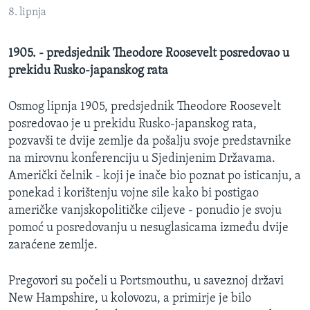
MAGAZIN
8. lipnja
O GLASU AMERIKE
1905. - predsjednik Theodore Roosevelt posredovao u
prekidu Rusko-japanskog rata
Learning English
Osmog lipnja 1905, predsjednik Theodore Roosevelt
PRATITE NAS
posredovao je u prekidu Rusko-japanskog rata,
pozvavši te dvije zemlje da pošalju svoje predstavnike
na mirovnu konferenciju u Sjedinjenim Državama.
Američki čelnik - koji je inače bio poznat po isticanju, a
Jezici
ponekad i korištenju vojne sile kako bi postigao
američke vanjskopolitičke ciljeve - ponudio je svoju
pomoć u posredovanju u nesuglasicama između dvije
zaraćene zemlje.
Pregovori su počeli u Portsmouthu, u saveznoj državi
New Hampshire, u kolovozu, a primirje je bilo