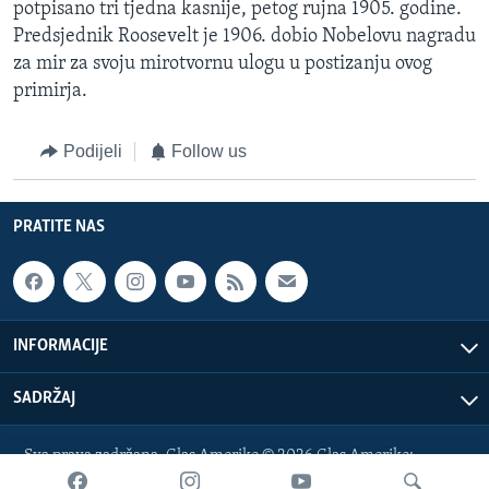
potpisano tri tjedna kasnije, petog rujna 1905. godine.
Predsjednik Roosevelt je 1906. dobio Nobelovu nagradu
za mir za svoju mirotvornu ulogu u postizanju ovog
primirja.
Podijeli
Follow us
PRATITE NAS
INFORMACIJE
SADRŽAJ
Sva prava zadržana. Glas Amerike © 2026 Glas Amerike:
bosnian-service@voanews.com