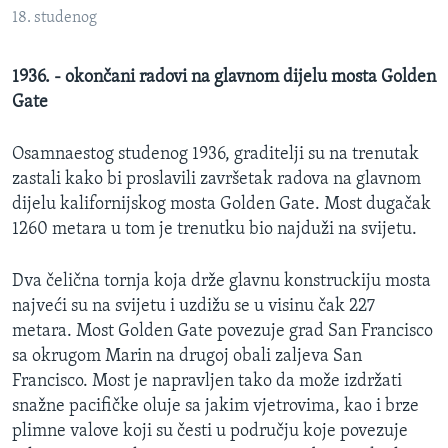
MAGAZIN
18. studenog
O GLASU AMERIKE
1936. - okončani radovi na glavnom dijelu mosta Golden
Gate
Learning English
Osamnaestog studenog 1936, graditelji su na trenutak
PRATITE NAS
zastali kako bi proslavili završetak radova na glavnom
dijelu kalifornijskog mosta Golden Gate. Most dugačak
1260 metara u tom je trenutku bio najduži na svijetu.
Jezici
Dva čelična tornja koja drže glavnu konstruckiju mosta
najveći su na svijetu i uzdižu se u visinu čak 227
metara. Most Golden Gate povezuje grad San Francisco
sa okrugom Marin na drugoj obali zaljeva San
Francisco. Most je napravljen tako da može izdržati
snažne pacifičke oluje sa jakim vjetrovima, kao i brze
plimne valove koji su česti u području koje povezuje