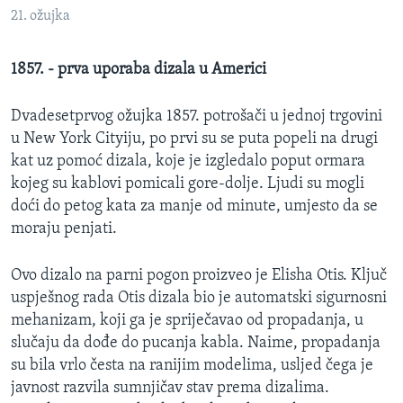
MAGAZIN
21. ožujka
O GLASU AMERIKE
1857. - prva uporaba dizala u Americi
Learning English
Dvadesetprvog ožujka 1857. potrošači u jednoj trgovini
u New York Cityiju, po prvi su se puta popeli na drugi
PRATITE NAS
kat uz pomoć dizala, koje je izgledalo poput ormara
kojeg su kablovi pomicali gore-dolje. Ljudi su mogli
doći do petog kata za manje od minute, umjesto da se
moraju penjati.
Jezici
Ovo dizalo na parni pogon proizveo je Elisha Otis. Ključ
uspješnog rada Otis dizala bio je automatski sigurnosni
mehanizam, koji ga je spriječavao od propadanja, u
slučaju da dođe do pucanja kabla. Naime, propadanja
su bila vrlo česta na ranijim modelima, usljed čega je
javnost razvila sumnjičav stav prema dizalima.