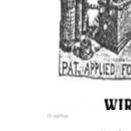
MAGAZIN
O GLASU AMERIKE
13. siječnja