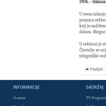
1906. - tiskan
U svom izdanju 
poznatu reklam
koji je sadrža
dolara. Mogao j
U reklami je st
Čitatelje se uv
telegrafski vod
Podijeli
INFORMACIJE
SADRŽAJ
Learning English
O nama
TV Program