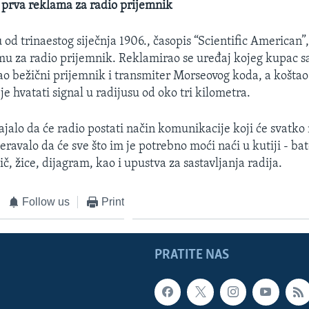
a prva reklama za radio prijemnik
od trinaestog siječnja 1906., časopis “Scientific American”,
u za radio prijemnik. Reklamirao se uređaj kojeg kupac sa
vao bežični prijemnik i transmiter Morseovog koda, a koštao
e hvatati signal u radijusu od oko tri kilometra.
ajalo da će radio postati način komunikacije koji će svatko 
jeravalo da će sve što im je potrebno moći naći u kutiji - bat
ič, žice, dijagram, kao i upustva za sastavljanja radija.
Follow us
Print
PRATITE NAS