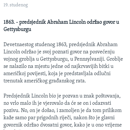
MAGAZIN
19. studenog
O GLASU AMERIKE
1863. - predsjednik Abraham Lincoln održao govor u
Gettysburgu
Learning English
Devetnaestog studenog 1863, predsjednik Abraham
PRATITE NAS
Lincoln održao je svoj poznati govor na posvećenju
vojnog groblja u Gettysburgu, u Pennsylvaniji. Groblje
se nalazilo na mjestu jedne od najkrvavijih bitki u
američkoj povijesti, koja je predstavljala odlučni
Jezici
trenutak američkog građanskog rata.
Predsjednik Lincoln bio je pozvan u znak poštovanja,
no vrlo malo ih je vjerovalo da će se on i odazvati
pozivu. No, on je došao, i zamoljen je da tom prilikom
kaže samo par prigodnih riječi, nakon što je glavni
govornik održao dvosatni govor, kako je u ono vrijeme