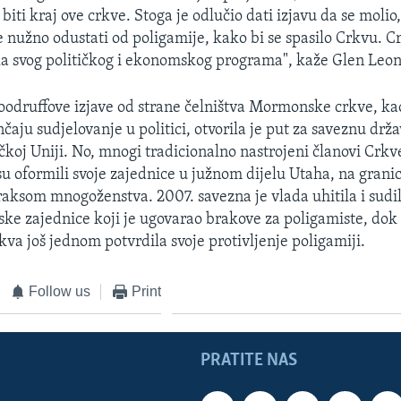
biti kraj ove crkve. Stoga je odlučio dati izjavu da se molio
e nužno odustati od poligamije, kako bi se spasilo Crkvu. C
a svog političkog i ekonomskog programa", kaže Glen Leo
odruffove izjave od strane čelništva Mormonske crkve, kao
aju sudjelovanje u politici, otvorila je put za saveznu drž
čkoj Uniji. No, mnogi tradicionalno nastrojeni članovi Crkve
 su oformili svoje zajednice u južnom dijelu Utaha, na grani
 praksom mnogoženstva. 2007. savezna je vlada uhitila i sud
e zajednice koji je ugovarao brakove za poligamiste, dok 
a još jednom potvrdila svoje protivljenje poligamiji.
Follow us
Print
PRATITE NAS