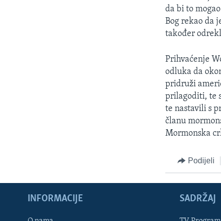
da bi to mogao 
Bog rekao da j
također odrekl
Prihvaćenje Wo
odluka da okonč
pridruži ameri
prilagoditi, te
te nastavili s
članu mormonsk
Mormonska crkv
Podijeli
INFORMACIJE
SADRŽAJ
Learning English