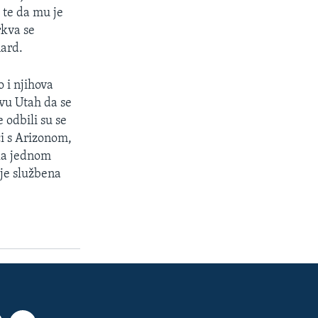
, te da mu je
rkva se
nard.
 i njihova
avu Utah da se
 odbili su se
ci s Arizonom,
ila jednom
je službena