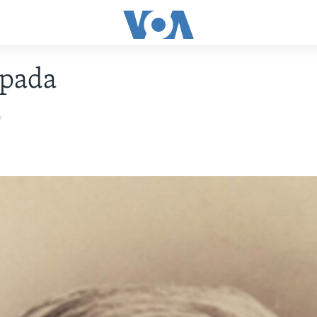
opada
0