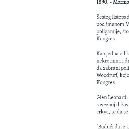
1890. - Mormo
Šestog listopa
pod imenom Mo
poligamije, što
Kongres.
Kao jedna od k
nekretnina i d
da zabrani pol
Woodruff, kojo
Kongres.
Glen Leonard, 
saveznoj držav
crkva, te da s
"Budući da je 