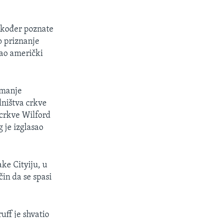
također poznate
 priznanje
sao američki
imanje
lništva crkve
 crkve Wilford
 je izglasao
ke Cityiju, u
in da se spasi
ff je shvatio