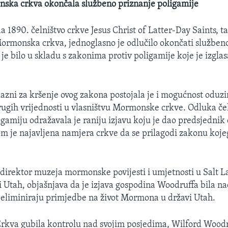
nska crkva okončala službeno priznanje poligamije
da 1890. čelništvo crkve Jesus Christ of Latter-Day Saints, 
rmonska crkva, jednoglasno je odlučilo okončati službeno
 je bilo u skladu s zakonima protiv poligamije koje je izgla
azni za kršenje ovog zakona postojala je i mogućnost oduz
rugih vrijednosti u vlasništvu Mormonske crkve. Odluka če
igamiju odražavala je raniju izjavu koju je dao predsjednik
m je najavljena namjera crkve da se prilagodi zakonu kojeg
direktor muzeja mormonske povijesti i umjetnosti u Salt La
i Utah, objašnjava da je izjava gospodina Woodruffa bila nač
e eliminiraju primjedbe na život Mormona u državi Utah.
Crkva gubila kontrolu nad svojim posjedima, Wilford Woodru