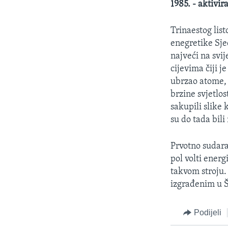
1985. - aktivir
Trinaestog lis
enegretike Sjed
najveći na svi
cijevima čiji j
ubrzao atome, o
brzine svjetlo
sakupili slike 
su do tada bili
Prvotno sudara
pol volti energ
takvom stroju.
izgrađenim u Š
Podijeli