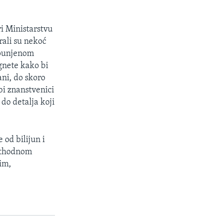
ri Ministarstvu
irali su nekoć
spunjenom
agnete kako bi
ani, do skoro
bi znanstvenici
 do detalja koji
 od bilijun i
rethodnom
im,