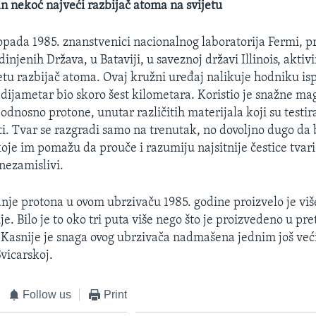
an nekoć najveći razbijač atoma na svijetu
topada 1985. znanstvenici nacionalnog laboratorija Fermi, p
injenih Država, u Bataviji, u saveznoj državi Illinois, aktiv
jetu razbijač atoma. Ovaj kružni uređaj nalikuje hodniku i
e dijametar bio skoro šest kilometara. Koristio je snažne m
dnosno protone, unutar različitih materijala koji su testir
sti. Tvar se razgradi samo na trenutak, no dovoljno dugo da 
koje im pomažu da prouče i razumiju najsitnije čestice tvari
 nezamislivi.
nje protona u ovom ubrzivaču 1985. godine proizvelo je više
ije. Bilo je to oko tri puta više nego što je proizvedeno u p
 Kasnije je snaga ovog ubrzivača nadmašena jednim još već
vicarskoj.
Follow us
Print