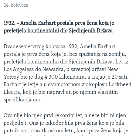
MAGAZIN
24. kolovoza
O GLASU AMERIKE
1932. - Amelia Earhart postala prva žena koja je
preletjela kontinentalni dio Sjedinjenih Država
Learning English
Dvadesetčetvrtog kolovoza 1932, Amelia Earhart
PRATITE NAS
postala je prva žena koja je, bez spuštanja na zemlju,
preletjela kontinentalni dio Sjedinjenih Država. Let iz
Los Angelesa do Newarka, u saveznoj državi New
Yersey bio je dug 4 300 kilometara, a trajao je 20 sati.
Jezici
Earhart je letjela u dvomotornom zrakoplovu Lockheed
Electra, koji je bio napravljen po njenim vlastitim
specifikacijama.
Ovo nije bio njen prvi rekordni let, a neće biti ni njen
posljednji. Ona je također bila prva žena koja je bila
putnik na transatlanskom letu, kao i prva žena koja je