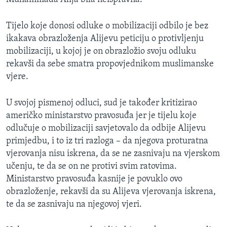
MAGAZIN
Tijelo koje donosi odluke o mobilizaciji odbilo je bez
O GLASU AMERIKE
ikakava obrazloženja Alijevu peticiju o protivljenju
mobilizaciji, u kojoj je on obrazložio svoju odluku
Learning English
rekavši da sebe smatra propovjednikom muslimanske
vjere.
PRATITE NAS
U svojoj pismenoj odluci, sud je također kritizirao
američko ministarstvo pravosuđa jer je tijelu koje
odlučuje o mobilizaciji savjetovalo da odbije Alijevu
Jezici
primjedbu, i to iz tri razloga – da njegova proturatna
vjerovanja nisu iskrena, da se ne zasnivaju na vjerskom
učenju, te da se on ne protivi svim ratovima.
Ministarstvo pravosuđa kasnije je povuklo ovo
obrazloženje, rekavši da su Alijeva vjerovanja iskrena,
te da se zasnivaju na njegovoj vjeri.