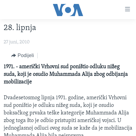
Linkovi
Pređi
na
28. lipnja
glavni
TV PROGRAM
sadržaj
27 juni, 2010
VIDEO
Pređi
na
FOTOGRAFIJE DANA
Podijeli
glavnu
VIJESTI
1971. - američki Vrhovni sud poništio odluku nižeg
navigaciju
suda, koji je osudio Muhammada Alija zbog odbijanja
Idi
NAUKA I TEHNOLOGIJA
SJEDINJENE AMERIČKE DRŽAVE
mobilizacije
na
SPECIJALNI PROJEKTI
BOSNA I HERCEGOVINA
pretragu
Dvadesetosmog lipnja 1971. godine, američki Vrhovni
KORUPCIJA
SVIJET
sud poništio je odluku nižeg suda, koji je osudio
SLOBODA MEDIJA
boksačkog prvaka teške kategorije Muhammada Alija
ŽENSKA STRANA
zbog toga što je odbio pristupiti američkoj vojsci. U
jednoglasnoj odluci ovog suda se kaže da je mobilizacija
IZBJEGLIČKA STRANA
Muhammada Alija bila neispravna.