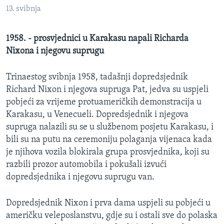
MAGAZIN
13. svibnja
O GLASU AMERIKE
1958. - prosvjednici u Karakasu napali Richarda
Nixona i njegovu suprugu
Learning English
Trinaestog svibnja 1958, tadašnji dopredsjednik
PRATITE NAS
Richard Nixon i njegova supruga Pat, jedva su uspjeli
pobjeći za vrijeme protuameričkih demonstracija u
Karakasu, u Venecueli. Dopredsjednik i njegova
supruga nalazili su se u službenom posjetu Karakasu, i
Jezici
bili su na putu na ceremoniju polaganja vijenaca kada
je njihova vozila blokirala grupa prosvjednika, koji su
razbili prozor automobila i pokušali izvući
dopredsjednika i njegovu suprugu van.
Dopredsjednik Nixon i prva dama uspjeli su pobjeći u
američku veleposlanstvu, gdje su i ostali sve do polaska