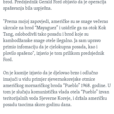
brod. Predsjednik Gerald Ford objavio da je operacija
spašavanja bila uspješna.
"Prema mojoj zapovjedi, američke su se snage večeras
ukrcale na brod “Mayaguez” i usidrile ga na otok Kok
Tang, oslobodivši tako posadu i brod koje su
kambodžanske snage otele ilegalno. Ja sam upravo
primio infomaciju da je cjelokupna posada, kao i
plovilo spašeno", izjavio je tom prilikom predsjednik
Ford.
On je kasnije izjavio da je djelovao brzo i odlučno
imajući u vidu primjer sjevernokorejske otmice
američkog mornaričkog broda “Pueblo” 1968. godine. U
tom je slučaju komunistička vlada otela “Pueblo” izvan
teritorijalnih voda Sjeverne Koreje, i držala američku
posadu taocima skoro godinu dana.