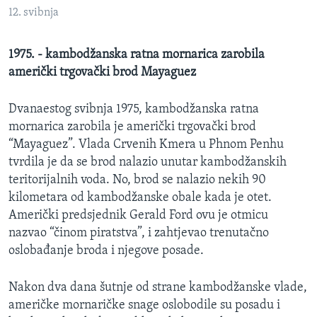
MAGAZIN
12. svibnja
O GLASU AMERIKE
1975. - kambodžanska ratna mornarica zarobila
američki trgovački brod Mayaguez
Learning English
Dvanaestog svibnja 1975, kambodžanska ratna
PRATITE NAS
mornarica zarobila je američki trgovački brod
“Mayaguez”. Vlada Crvenih Kmera u Phnom Penhu
tvrdila je da se brod nalazio unutar kambodžanskih
teritorijalnih voda. No, brod se nalazio nekih 90
Jezici
kilometara od kambodžanske obale kada je otet.
Američki predsjednik Gerald Ford ovu je otmicu
nazvao “činom piratstva”, i zahtjevao trenutačno
oslobađanje broda i njegove posade.
Nakon dva dana šutnje od strane kambodžanske vlade,
američke mornaričke snage oslobodile su posadu i