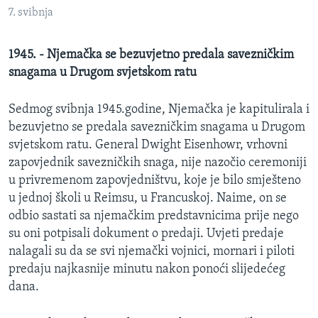
MAGAZIN
7. svibnja
O GLASU AMERIKE
1945. - Njemačka se bezuvjetno predala savezničkim
snagama u Drugom svjetskom ratu
Learning English
Sedmog svibnja 1945.godine, Njemačka je kapitulirala i
PRATITE NAS
bezuvjetno se predala savezničkim snagama u Drugom
svjetskom ratu. General Dwight Eisenhowr, vrhovni
zapovjednik savezničkih snaga, nije nazočio ceremoniji
u privremenom zapovjedništvu, koje je bilo smješteno
Jezici
u jednoj školi u Reimsu, u Francuskoj. Naime, on se
odbio sastati sa njemačkim predstavnicima prije nego
su oni potpisali dokument o predaji. Uvjeti predaje
nalagali su da se svi njemački vojnici, mornari i piloti
predaju najkasnije minutu nakon ponoći slijedećeg
dana.