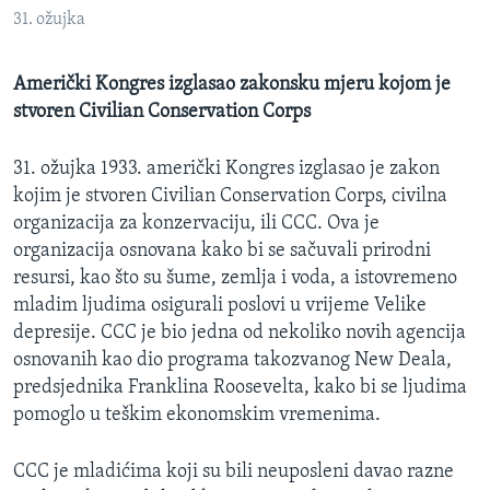
MAGAZIN
31. ožujka
O GLASU AMERIKE
Američki Kongres izglasao zakonsku mjeru kojom je
stvoren Civilian Conservation Corps
Learning English
31. ožujka 1933. američki Kongres izglasao je zakon
PRATITE NAS
kojim je stvoren Civilian Conservation Corps, civilna
organizacija za konzervaciju, ili CCC. Ova je
organizacija osnovana kako bi se sačuvali prirodni
resursi, kao što su šume, zemlja i voda, a istovremeno
Jezici
mladim ljudima osigurali poslovi u vrijeme Velike
depresije. CCC je bio jedna od nekoliko novih agencija
osnovanih kao dio programa takozvanog New Deala,
predsjednika Franklina Roosevelta, kako bi se ljudima
pomoglo u teškim ekonomskim vremenima.
CCC je mladićima koji su bili neuposleni davao razne