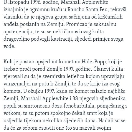
U listopadu 1996. godine, Marshall Applewhite
iznajmio je ogromnu kuću u Rancho Santa Feu, rekavši
vlasniku da je njegova grupa sačinjena od kršćanskih
anđela poslanih na Zemlju. Promicao je seksualnu
apstenenciju, te su se neki članovi ovog kulta
dragovoljno podvrgli kastraciji, sljedeći primjer svoga
vođe.
Kult je postao opsjednut kometom Hale-Bopp, koji je
trebao proći pored Zemlje 1997. godine. Članovi kulta
vjerovali su da je svemirska letjelica kojom upravljaju
vanzemaljci na putu k Zemlji, te da se krije iza ovog
kometa. U ožujku 1997. kada se komet nalazio najbliže
Zemlji, Marshall Applewhite i 38 njegovih sljedbenika
popili su smrtonosnu dozu fenobarbitala, pomješanog s
votkom, te su potom spokojno čekali smrt koja je
usljedila tijekom nekoliko sljedećih dana. Nadali su se
da će za sobom ostaviti ono što su nazvali svojim