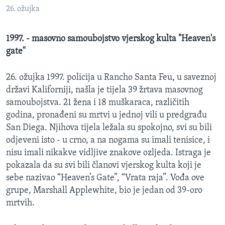
MAGAZIN
26. ožujka
O GLASU AMERIKE
1997. - masovno samoubojstvo vjerskog kulta "Heaven's
gate"
Learning English
26. ožujka 1997. policija u Rancho Santa Feu, u saveznoj
PRATITE NAS
državi Kaliforniji, našla je tijela 39 žrtava masovnog
samoubojstva. 21 žena i 18 muškaraca, različitih
godina, pronađeni su mrtvi u jednoj vili u predgrađu
San Diega. Njihova tijela ležala su spokojno, svi su bili
Jezici
odjeveni isto - u crno, a na nogama su imali tenisice, i
nisu imali nikakve vidljive znakove ozljeda. Istraga je
pokazala da su svi bili članovi vjerskog kulta koji je
sebe nazivao “Heaven’s Gate”, “Vrata raja”. Vođa ove
grupe, Marshall Applewhite, bio je jedan od 39-oro
mrtvih.