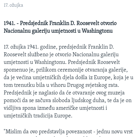
MAGAZIN
17. ožujka
O GLASU AMERIKE
1941. - Predsjednik Franklin D. Roosevelt otvorio
Nacionalnu galeriju umjetnosti u Washingtonu
Learning English
17. ožujka 1941. godine, predsjednik Franklin D.
PRATITE NAS
Roosevelt službeno je otvorio Nacionalnu galeriju
umjetnosti u Washingtonu. Predsjednik Roosevelt
spomenuo je, prilikom ceremonije otvaranja galerije,
da je većina umjetničkih djela došla iz Europe, koja je u
Jezici
tom trenutku bila u vihoru Drugog svjetskog rata.
Predsjednik je naglasio da će otvaranje ovog muzeja
pomoći da se sačuva sloboda ljudskog duha, te da je on
vidljiva spona između američke umjetnosti i
umjetničkih tradicija Europe.
"Mislim da ovo predstavlja povezanost - jednu novu vrst