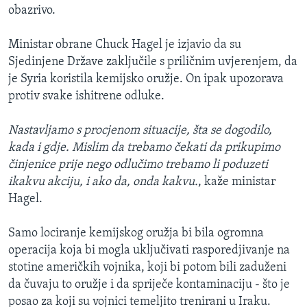
obazrivo.
Ministar obrane Chuck Hagel je izjavio da su
Sjedinjene Države zaključile s priličnim uvjerenjem, da
je Syria koristila kemijsko oružje. On ipak upozorava
protiv svake ishitrene odluke.
Nastavljamo s procjenom situacije, šta se dogodilo,
kada i gdje. Mislim da trebamo čekati da prikupimo
činjenice prije nego odlučimo trebamo li poduzeti
ikakvu akciju, i ako da, onda kakvu.
, kaže ministar
Hagel.
Samo lociranje kemijskog oružja bi bila ogromna
operacija koja bi mogla uključivati rasporedjivanje na
stotine američkih vojnika, koji bi potom bili zaduženi
da čuvaju to oružje i da spriječe kontaminaciju - što je
posao za koji su vojnici temeljito trenirani u Iraku.