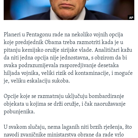
MAGAZIN
O GLASU AMERIKE
Learning English
Planeri u Pentagonu rade na nekoliko vojnih opcija
koje predsjednik Obama treba razmotriti kada je u
PRATITE NAS
pitanju kemijsko oružje sirijske vlade. Analitičari kažu
da niti jedna opcija nije jednostavna, s obzirom da bi
svaka podrazumijevala rasporedjivanje desetaka
hiljada vojnika, veliki rizik od kontaminacije, i moguće
Jezici
je, veliku eskalaciju sukoba.
Opcije koje se razmatraju uključuju bombardiranje
objekata u kojima se drži oružje, i čak naoružavanje
pobunjenika.
U svakom slučaju, nema laganih niti brzih rješenja, što
navodi zvaničnike ministarstva obrane da rade vrlo