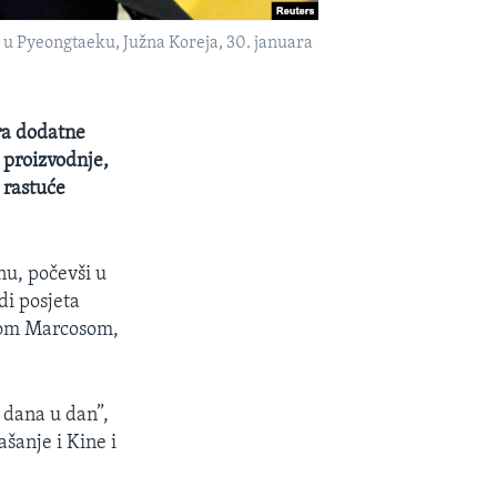
 u Pyeongtaeku, Južna Koreja, 30. januara
ra dodatne
 proizvodnje,
 rastuće
nu, počevši u
di posjeta
ndom Marcosom,
 dana u dan”,
šanje i Kine i