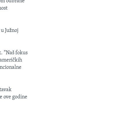
rom odbrane
nost
 u Južnoj
k. “Naš fokus
z američkih
encionalne
stavak
e ove godine