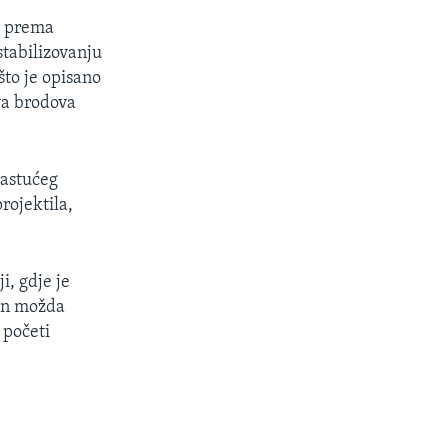
i prema
stabilizovanju
to je opisano
va brodova
rastućeg
rojektila,
i, gdje je
ton možda
 početi