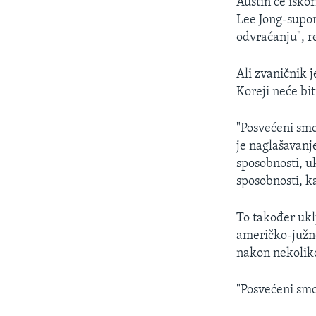
Austin će isko
Lee Jong-supo
odvraćanju", r
Ali zvaničnik 
Koreji neće bit
"Posvećeni smo
je naglašavanje
sposobnosti, u
sposobnosti, k
To također ukl
američko-južno
nakon nekolik
"Posvećeni smo