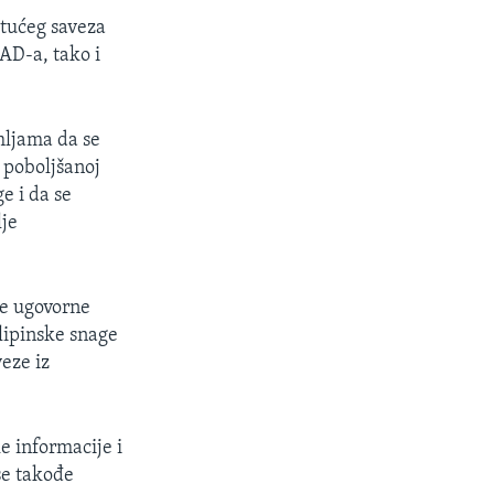
stućeg saveza
SAD-a, tako i
mljama da se
 poboljšanoj
e i da se
lje
aše ugovorne
lipinske snage
eze iz
e informacije i
se takođe