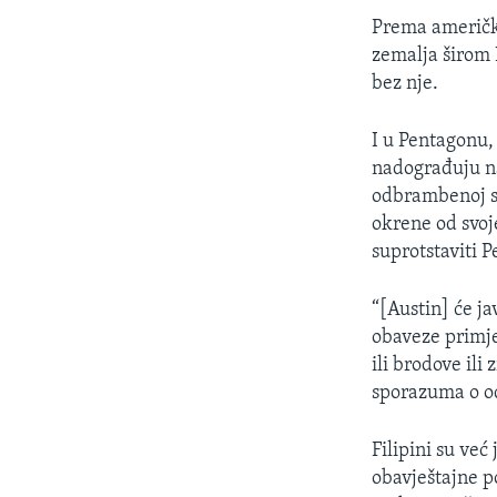
Prema američki
zemalja širom I
bez nje.
I u Pentagonu,
nadograđuju n
odbrambenoj sa
okrene od svoj
suprotstaviti 
“[Austin] će ja
obaveze primje
ili brodove il
sporazuma o od
Filipini su ve
obavještajne p