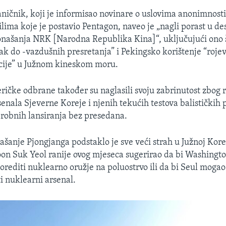
ničnik, koji je informisao novinare o uslovima anonimnost
lima koje je postavio Pentagon, naveo je „nagli porast u de
našanja NRK [Narodna Republika Kina]“, uključujući ono š
ak do -vazdušnih presretanja” i Pekingsko korištenje “roje
cije” u Južnom kineskom moru.
ričke odbrane također su naglasili svoju zabrinutost zbog 
enala Sjeverne Koreje i njenih tekućih testova balističkih p
probnih lansiranja bez presedana.
šanje Pjongjanga podstaklo je sve veći strah u Južnoj Korej
on Suk Yeol ranije ovog mjeseca sugerirao da bi Washing
orediti nuklearno oružje na poluostrvo ili da bi Seul mogao
iti nuklearni arsenal.