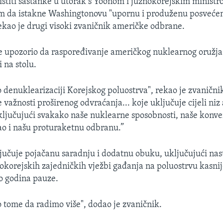
ristiti sastanke u utorak s Yoonom i južnokorejskim minist
m da istakne Washingtonovu "upornu i produženu posveće
ekao je drugi visoki zvaničnik američke odbrane.
je upozorio da raspoređivanje američkog nuklearnog oružja
i na stolu.
 denuklearizaciji Korejskog poluostrva", rekao je zvanični
 važnosti proširenog odvraćanja... koje uključuje cijeli ni
ključujući svakako naše nuklearne sposobnosti, naše konv
ao i našu proturaketnu odbranu.”
jučuje pojačanu saradnju i dodatnu obuku, uključujući na
korejskih zajedničkih vježbi gađanja na poluostrvu kasnij
o godina pauze.
 tome da radimo više", dodao je zvaničnik.