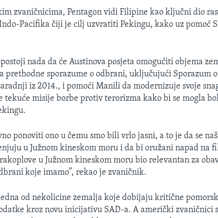
m zvaničnicima, Pentagon vidi Filipine kao ključni dio ra
ndo-Pacifika čiji je cilj uzvratiti Pekingu, kako uz pomoć 
 postoji nada da će Austinova posjeta omogućiti objema ze
a prethodne sporazume o odbrani, uključujući Sporazum o
radnji iz 2014., i pomoći Manili da modernizuje svoje snag
e tekuće misije borbe protiv terorizma kako bi se mogla bo
Pekingu.
vno ponoviti ono u čemu smo bili vrlo jasni, a to je da se n
njuju u Južnom kineskom moru i da bi oružani napad na fi
i zrakoplove u Južnom kineskom moru bio relevantan za obav
brani koje imamo”, rekao je zvaničnik.
ć jedna od nekolicine zemalja koje dobijaju kritične pomorsk
odatke kroz novu inicijativu SAD-a. A američki zvaničnici 