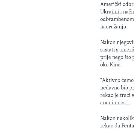
Američki odbra
Ukrajini i nač
odbrambenom in
naoružanju.
Nakon njegovih 
sastati s amer
prije nego što
oko Kine.
"Aktivno ćemo 
nedavno bio pr
rekao je treći 
anonimnosti.
Nakon nekolik
rekao da Penta