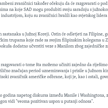
mbeni zvaničnici također očekuju da će razgovarati o pod
inima na koje SAD mogu produbiti svoju saradnju s južnok
dustrijom, koju su zvaničnici hvalili kao svjetskog lide
sastanaka u Južnoj Koreji. Ostin će odletjeti na Filipine, g
ičkim trupama koje rade sa svojim filipinskim kolegama u
 pokuša dodatno učvrstiti veze s Manilom zbog zajedničke z
razgovarati o tome šta možemo učiniti zajedno da riješimo 
ilično značajan period uznemiravanja i prisile u Južnom k
visoki zvaničnik američke odbrane, koji je, kao i ostali, gov
o godina napetog diskursa između Manile i Washingtona, z
gon vidi "veoma pozitivan uspon u putanji odnosa".