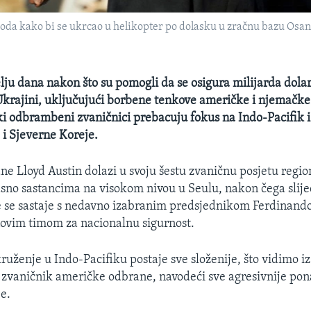
oda kako bi se ukrcao u helikopter po dolasku u zračnu bazu Osan
ju dana nakon što su pomogli da se osigura milijarda dola
krajini, uključujući borbene tenkove američke i njemačke
ki odbrambeni zvaničnici prebacuju fokus na Indo-Pacifik i
 i Sjeverne Koreje.
ne Lloyd Austin dolazi u svoju šestu zvaničnu posjetu regio
sno sastancima na visokom nivou u Seulu, nakon čega slije
je se sastaje s nedavno izabranim predsjednikom Ferdina
 novim timom za nacionalnu sigurnost.
ruženje u Indo-Pacifiku postaje sve složenije, što vidimo iz
i zvaničnik američke odbrane, navodeći sve agresivnije pona
e.