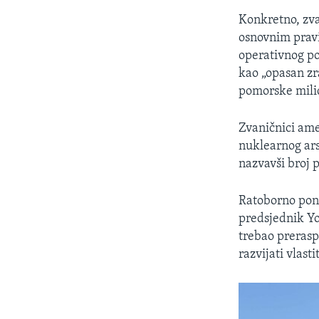
Konkretno, zva
osnovnim pravi
operativnog po
kao „opasan zr
pomorske mili
Zvaničnici ame
nuklearnog ars
nazvavši broj 
Ratoborno pona
predsjednik Yo
trebao prerasp
razvijati vlast