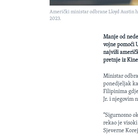
Američki ministar odbrane Lloyd Austin h
2023.
Manje od nedel
vojne pomoći U
najviši američ
pretnje iz Kine
Ministar odbra
ponedjeljak ka
Filipinima gd
Jr. i njegovim
“Sigurnosno ok
rekao je visok
Sjeverne Korej