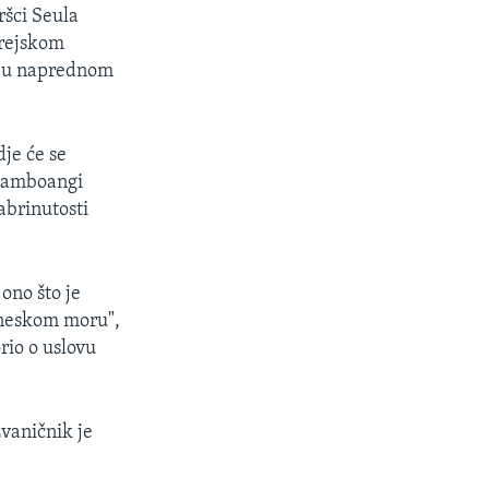
ršci Seula
orejskom
ra u naprednom
dje će se
 Zamboangi
abrinutosti
ono što je
ineskom moru",
orio o uslovu
vaničnik je