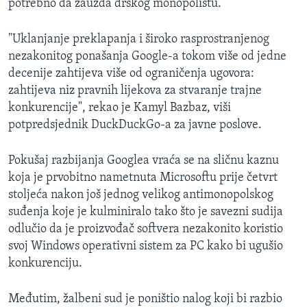
potrebno da zauzda drskog monopolistu.
"Uklanjanje preklapanja i široko rasprostranjenog
nezakonitog ponašanja Google-a tokom više od jedne
decenije zahtijeva više od ograničenja ugovora:
zahtijeva niz pravnih lijekova za stvaranje trajne
konkurencije", rekao je Kamyl Bazbaz, viši
potpredsjednik DuckDuckGo-a za javne poslove.
Pokušaj razbijanja Googlea vraća se na sličnu kaznu
koja je prvobitno nametnuta Microsoftu prije četvrt
stoljeća nakon još jednog velikog antimonopolskog
suđenja koje je kulminiralo tako što je savezni sudija
odlučio da je proizvođač softvera nezakonito koristio
svoj Windows operativni sistem za PC kako bi ugušio
konkurenciju.
Međutim, žalbeni sud je poništio nalog koji bi razbio