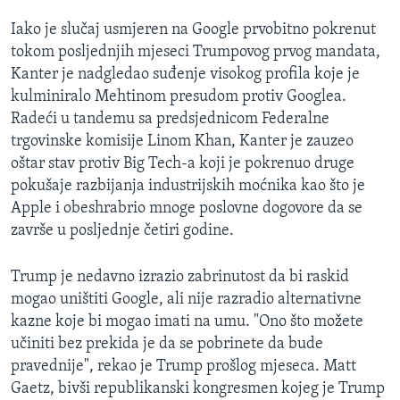
Iako je slučaj usmjeren na Google prvobitno pokrenut
tokom posljednjih mjeseci Trumpovog prvog mandata,
Kanter je nadgledao suđenje visokog profila koje je
kulminiralo Mehtinom presudom protiv Googlea.
Radeći u tandemu sa predsjednicom Federalne
trgovinske komisije Linom Khan, Kanter je zauzeo
oštar stav protiv Big Tech-a koji je pokrenuo druge
pokušaje razbijanja industrijskih moćnika kao što je
Apple i obeshrabrio mnoge poslovne dogovore da se
završe u posljednje četiri godine.
Trump je nedavno izrazio zabrinutost da bi raskid
mogao uništiti Google, ali nije razradio alternativne
kazne koje bi mogao imati na umu. "Ono što možete
učiniti bez prekida je da se pobrinete da bude
pravednije", rekao je Trump prošlog mjeseca. Matt
Gaetz, bivši republikanski kongresmen kojeg je Trump