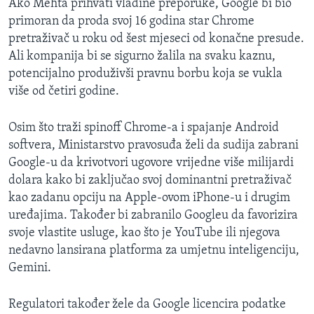
Ako Mehta prihvati vladine preporuke, Google bi bio
primoran da proda svoj 16 godina star Chrome
pretraživač u roku od šest mjeseci od konačne presude.
Ali kompanija bi se sigurno žalila na svaku kaznu,
potencijalno produživši pravnu borbu koja se vukla
više od četiri godine.
Osim što traži spinoff Chrome-a i spajanje Android
softvera, Ministarstvo pravosuđa želi da sudija zabrani
Google-u da krivotvori ugovore vrijedne više milijardi
dolara kako bi zaključao svoj dominantni pretraživač
kao zadanu opciju na Apple-ovom iPhone-u i drugim
uređajima. Također bi zabranilo Googleu da favorizira
svoje vlastite usluge, kao što je YouTube ili njegova
nedavno lansirana platforma za umjetnu inteligenciju,
Gemini.
Regulatori također žele da Google licencira podatke