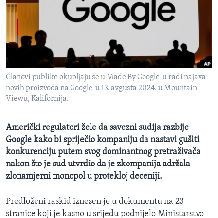
MAGAZIN
O GLASU AMERIKE
Learning English
Članovi publike okupljaju se u Made By Google-u radi najava
PRATITE NAS
novih proizvoda na Google-u 13. avgusta 2024. u Mountain
Viewu, Kalifornija.
Jezici
Američki regulatori žele da savezni sudija razbije
Google kako bi spriječio kompaniju da nastavi gušiti
konkurenciju putem svog dominantnog pretraživača
nakon što je sud utvrdio da je zkompanija adržala
zlonamjerni monopol u protekloj deceniji.
Predloženi raskid iznesen je u dokumentu na 23
stranice koji je kasno u srijedu podnijelo Ministarstvo