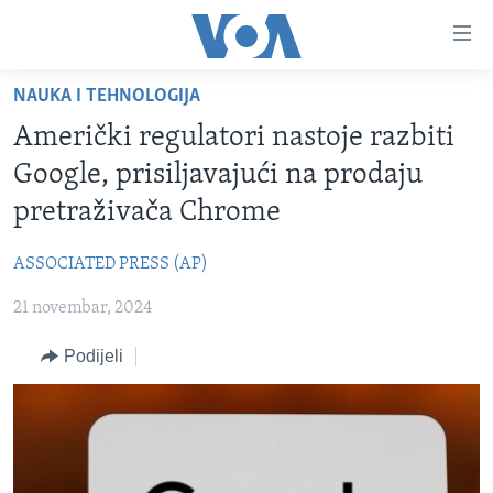
Linkovi
Pređi
na
NAUKA I TEHNOLOGIJA
glavni
TV PROGRAM
sadržaj
Američki regulatori nastoje razbiti
VIDEO
Pređi
Google, prisiljavajući na prodaju
na
FOTOGRAFIJE DANA
pretraživača Chrome
glavnu
VIJESTI
navigaciju
ASSOCIATED PRESS (AP)
Idi
NAUKA I TEHNOLOGIJA
SJEDINJENE AMERIČKE DRŽAVE
na
21 novembar, 2024
SPECIJALNI PROJEKTI
BOSNA I HERCEGOVINA
pretragu
KORUPCIJA
Podijeli
SVIJET
SLOBODA MEDIJA
ŽENSKA STRANA
IZBJEGLIČKA STRANA