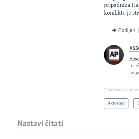
pripadnika Ham
konfliktu je s
Podijeli
ASS
Asso
ured
izvj
This item is part of
Aktuelno
Nastavi čitati