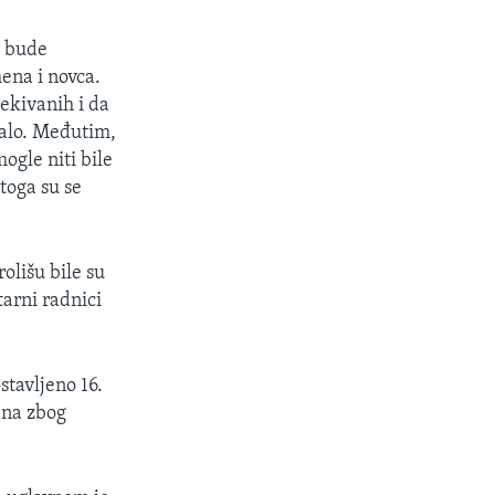
a bude
ena i novca.
čekivanih i da
salo. Međutim,
ogle niti bile
toga su se
olišu bile su
arni radnici
stavljeno 16.
ena zbog