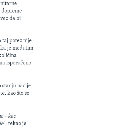
anitarne
da dopreme
aveo da bi
 taj potez nije
jska je međutim
količina
cima isporučeno
o stanju nacije
te, kao što se
ne - kao
je
", rekao je