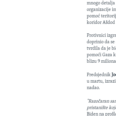
mnogo detalja 
organizacije i
pomoć teritori
koridor Ašdod b
Protivnici izgr
doprinio da se
tvrdila da je 
pomoći Gaza koj
blizu 9 milion
Predsjednik
Jo
u martu, izrazi
nadao.
"Razočaran sam
pristanište koj
Biden na prošl