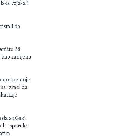
lska vojska i
ristali da
anište 28
 i kao zamjenu
kao skretanje
 na Izrael da
ikasnije
n da se Gazi
vala isporuke
zatim