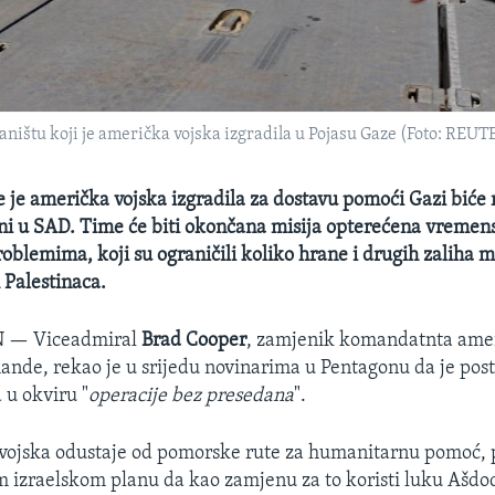
ištu koji je američka vojska izgradila u Pojasu Gaze (Foto: RE
je je američka vojska izgradila za dostavu pomoći Gazi biće
eni u SAD. Time će biti okončana misija opterećena vremen
oblemima, koji su ograničili koliko hrane i drugih zaliha m
 Palestinaca.
N —
Viceadmiral
Brad Cooper
, zamjenik komandatnta ame
nde, rekao je u srijedu novinarima u Pentagonu da je pos
 u okviru "
operacije bez presedana
".
ojska odustaje od pomorske rute za humanitarnu pomoć, p
m izraelskom planu da kao zamjenu za to koristi luku Ašdo