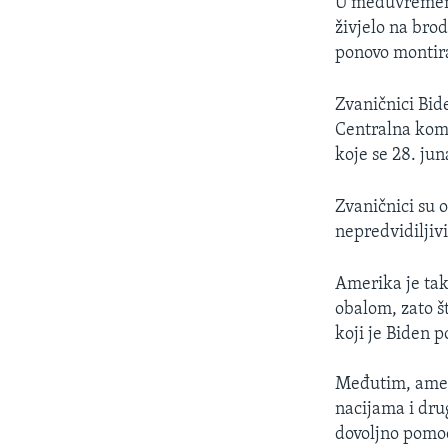
U međuvremenu
živjelo na bro
ponovo montira
Zvaničnici Bide
Centralna koma
koje se 28. jun
Zvaničnici su 
nepredvidiljiv
Amerika je tak
obalom, zato št
koji je Biden 
Međutim, amer
nacijama i dru
dovoljno pomoć