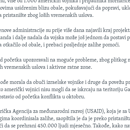
, više od 1.000 američkih vojnika i pripadnika mornaric
dovima usidrenim blizu obale, pokušavajući da popravi, uklo
 pristanište zbog loših vremenskih uslova.
nove administracije su prije više dana najavili kraj projekta
nda i dalje nadala da vojska može još jednom da postavi pr
a otkačilo od obale, i prebaci posljednje zalihe pomoći.
od početka upozoravali na moguće probleme, zbog plitkog 
ih vremenskih uslova i aktivne ratne zone.
ođe morala da obuči izraelske vojnike i druge da povežu pr
o američki vojnici nisu mogli da se iskrcaju na teritoriju Ga
postavio od početka konflikta u oktobru.
ička Agencija za međunarodni razvoj (USAID), koja je sa 
gima koordinisala zalihe, saopštila je da je preko pristani
i da se prehrani 450.000 ljudi mjesečno. Takođe, kako n