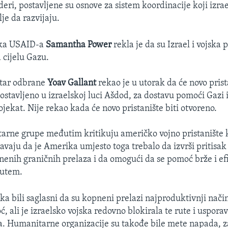
eri, postavljene su osnove za sistem koordinacije koji izrae
je da razvijaju.
rka USAID-a
Samantha Power
rekla je da su Izrael i vojska p
 cijelu Gazu.
star odbrane
Yoav Gallant
rekao je u utorak da će novo prist
postavljeno u izraelskoj luci Ašdod, za dostavu pomoći Gazi
jekat. Nije rekao kada će novo pristanište biti otvoreno.
rne grupe međutim kritikuju američko vojno pristanište 
avaju da je Amerika umjesto toga trebalo da izvrši pritisak
pnenih graničnih prelaza i da omogući da se pomoć brže i ef
putem.
ka bili saglasni da su kopneni prelazi najproduktivnji nači
, ali je izraelsko vojska redovno blokirala te rute i uspora
a. Humanitarne organizacije su takođe bile mete napada, 