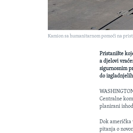
Kamion sa humanitarnom pomoći na pristan
Pristanište ko
a djelovi vrać
sigurnosnim pr
do izgladnjelih
WASHINGTO
Centralne koma
planirani ishod
Dok američka v
pitanja o novo