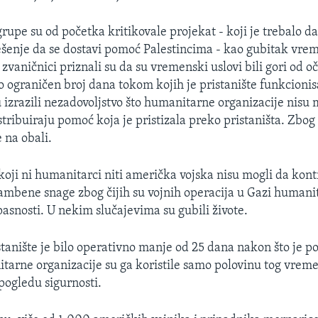
upe su od početka kritikovale projekat - koji je trebalo d
šenje da se dostavi pomoć Palestincima - kao gubitak vrem
zvaničnici priznali su da su vremenski uslovi bili gori od o
io ograničen broj dana tokom kojih je pristanište funkcioni
 izrazili nezadovoljstvo što humanitarne organizacije nisu m
tribuiraju pomoć koja je pristizala preko pristaništa. Zbog 
 na obali.
koji ni humanitarci niti američka vojska nisu mogli da kontr
ambene snage zbog čijih su vojnih operacija u Gazi humanit
opasnosti. U nekim slučajevima su gubili živote.
tanište je bilo operativno manje od 25 dana nakon što je po
tarne organizacije su ga koristile samo polovinu tog vrem
 pogledu sigurnosti.