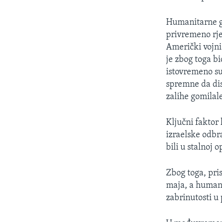
Humanitarne gr
privremeno rje
Američki vojni 
je zbog toga b
istovremeno su
spremne da dis
zalihe gomilale
Ključni faktor 
izraelske odbr
bili u stalnoj 
Zbog toga, pris
maja, a humani
zabrinutosti u