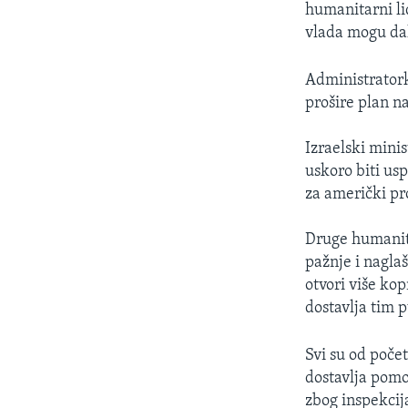
humanitarni lid
vlada mogu dal
Administrato
prošire plan na
Izraelski mini
uskoro biti us
za američki pro
Druge humanita
pažnje i naglaš
otvori više ko
dostavlja tim 
Svi su od počet
dostavlja pomoć
zbog inspekcij