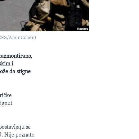
UTERS/Amir Cohen)
 razmontirano,
skim i
ože da stigne
ričke
tignut
ostavljaju se
d. Nije poznato