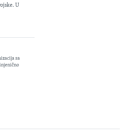
vojske. U
izacija sa
injenično