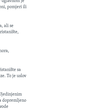
e uglavnom je
ni, pomjeri ili
, ali se
istanište,
mora,
istanište sa
ze. To je uslov
Ujedinjenim
šta dopremljeno
avode