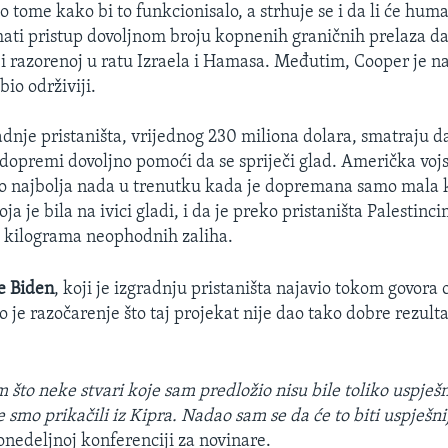
o tome kako bi to funkcionisalo, a strhuje se i da li će hum
mati pristup dovoljnom broju kopnenih graničnih prelaza 
ji razorenoj u ratu Izraela i Hamasa. Međutim, Cooper je n
io održiviji.
adnje pristaništa, vrijednog 230 miliona dolara, smatraju da
 dopremi dovoljno pomoći da se spriječi glad. Američka vo
bio najbolja nada u trenutku kada je dopremana samo mala 
a je bila na ivici gladi, i da je preko pristaništa Palestin
a kilograma neophodnih zaliha.
e Biden
, koji je izgradnju pristaništa najavio tokom govora 
o je razočarenje što taj projekat nije dao tako dobre rezulta
 što neke stvari koje sam predložio nisu bile toliko uspješ
e smo prikačili iz Kipra. Nadao sam se da će to biti uspješni
onedeljnoj konferenciji za novinare.