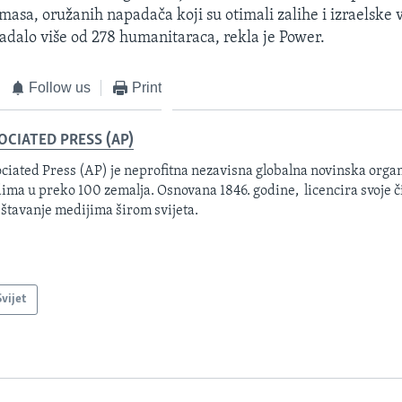
asa, oružanih napadača koji su otimali zalihe i izraelske 
tradalo više od 278 humanitaraca, rekla je Power.
Follow us
Print
OCIATED PRESS (AP)
ciated Press (AP) je neprofitna nezavisna globalna novinska organ
ima u preko 100 zemalja. Osnovana 1846. godine, licencira svoje č
eštavanje medijima širom svijeta.
Svijet