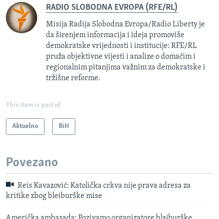
RADIO SLOBODNA EVROPA (RFE/RL)
Misija Radija Slobodna Evropa/Radio Liberty je
da širenjem informacija i ideja promoviše
demokratske vrijednosti i institucije: RFE/RL
pruža objektivne vijesti i analize o domaćim i
regionalnim pitanjima važnim za demokratske i
tržišne reforme.
This item is part of
Aktuelno
BiH
Povezano
Reis Kavazović: Katolička crkva nije prava adresa za
kritike zbog bleiburške mise
Američka ambasada: Pozivamo organizatore blajburške