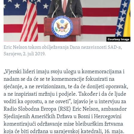
MAGAZIN
O GLASU AMERIKE
Learning English
Eric Nelson tokom obilježavanja Dana nezavisnosti SAD-a,
PRATITE NAS
Sarajevo, 2. juli 2019.
„Vjerski lideri imaju svoju ulogu u komemoracijama i
Jezici
nadam se da će se te komemoracije fokusirati na
sjećanje, a ne revizionizam, te da će donijeti oporavak,
a ne inspirisati mržnju i podjele. Također i da će ljude
voditi ka oprostu, a ne osveti“, izjavio je u intervjuu za
Radio Slobodna Evropa (RSE) Eric Nelson, ambasador
Sjedinjenih Američkih Država u Bosni i Hercegovini
komentirajući održavanje mise bleiburškim žrtvama
koja će biti održana u sarajevskoj katedrali, 16. maja.