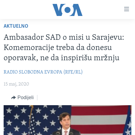
Linkovi
Pređi
na
AKTUELNO
glavni
TV PROGRAM
sadržaj
Ambasador SAD o misi u Sarajevu:
VIDEO
Pređi
Komemoracije treba da donesu
na
FOTOGRAFIJE DANA
oporavak, ne da inspirišu mržnju
glavnu
VIJESTI
navigaciju
RADIO SLOBODNA EVROPA (RFE/RL)
Idi
NAUKA I TEHNOLOGIJA
SJEDINJENE AMERIČKE DRŽAVE
na
15 maj, 2020
SPECIJALNI PROJEKTI
BOSNA I HERCEGOVINA
pretragu
KORUPCIJA
Podijeli
SVIJET
SLOBODA MEDIJA
ŽENSKA STRANA
IZBJEGLIČKA STRANA