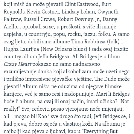
koji misli da može pjevati! Clint Eastwood, Burt
Reynolds, Kevin Costner, Lindsay Lohan, Gwyneth
Paltrow, Russell Crowe, Robert Downey, Jr., Danny
Aiello... oprobali su se, u prošlosti, s više ili manje
uspjeha, u countryju, popu, rocku, jazzu, folku. A samo
ovog ljeta, dobili smo albume Tima Robbinsa (folk) i
Hugha Laurijea (New Orleans blues) i sada ovaj irazito
country album Jeffa Bridgesa. Ali Bridges je u filmu
Crazy Heart
pokazao ne samo nadnaravno
razumijevanje danka koji alkoholizam može uzeti nego
i prilično impresivne pjevačke vještine. The Dude može
pjevati! Album ništa ne oduzima od njegove filmske
karijere, već je samo resi i nadopunjuje. Mari li Bridges
hoće li album, na ovaj ili onaj način, imati učinka? “Not
really!” Svoj redoviti posao vjerojatno neće mijenjati,
ali – mogao bi! Kao i sve drugo što radi, Jeff Bridges se, i
kad pjeva, dobro osjeća u vlastitoj koži. Na albumu je
najbolji kad pjeva o ljubavi, kao u “Everything But