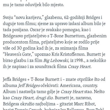
mu je tamo oduvijek bilo mjesto.
Svoju “novu karijeru,” glazbenu, 62-godišnji Bridges i
duguje tom filmu; sjeme za upravo izdani album bilo je
tada posijano. Oscar je svakako pomogao, kao i
Bridgesovo prijateljstvo s T-Bone Burnettom, glazbenim
producentom filma, prijateljstvo koje se rodilo prije
više od 30 godina kad ih je, za snimanja filma
“Heaven’s Gate,” upoznao Kris Kristofferson. Burnett je
birao glazbu i za film
Big Lebowski
, iz 1998., a nekoliko
ih je napisao i za soundtrack filma
Crazy Heart
.
Jeffa Bridges + T-Bone Burnett i – znate otprilike što od
albuma
Jeff Bridges
očekivati: Americana, country.
Album i nastavlja tamo gdje je
Crazy Heart
stao. Nešto
kao
Crazy Heart, drugi dio
. Burnett je, naravno,
Bridgesa okružio najboljima – gitarist Marc Ribot,