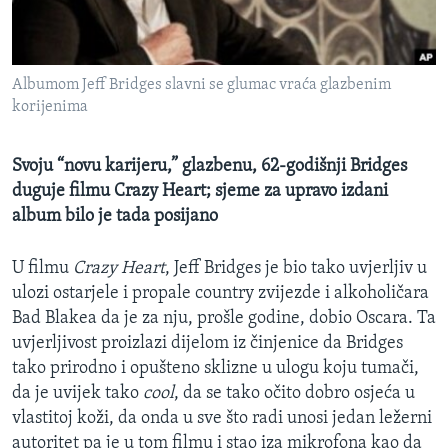
MAGAZIN
O GLASU AMERIKE
Albumom Jeff Bridges slavni se glumac vraća glazbenim
Learning English
korijenima
PRATITE NAS
Svoju “novu karijeru,” glazbenu, 62-godišnji Bridges
duguje filmu Crazy Heart; sjeme za upravo izdani
album bilo je tada posijano
Jezici
U filmu
Crazy Heart
, Jeff Bridges je bio tako uvjerljiv u
ulozi ostarjele i propale country zvijezde i alkoholičara
Bad Blakea da je za nju, prošle godine, dobio Oscara. Ta
uvjerljivost proizlazi dijelom iz činjenice da Bridges
tako prirodno i opušteno sklizne u ulogu koju tumači,
da je uvijek tako
cool
, da se tako očito dobro osjeća u
vlastitoj koži, da onda u sve što radi unosi jedan ležerni
autoritet pa je u tom filmu i stao iza mikrofona kao da