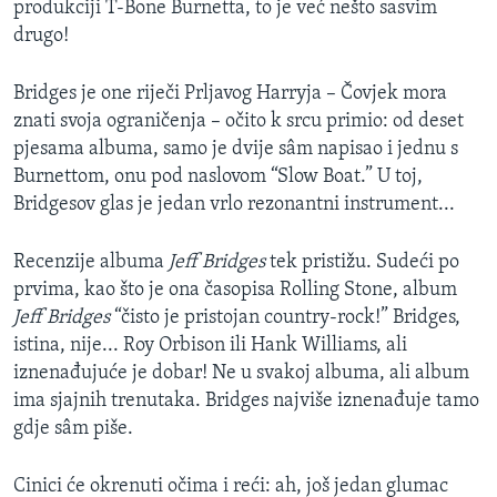
produkciji T-Bone Burnetta, to je već nešto sasvim
drugo!
Bridges je one riječi Prljavog Harryja – Čovjek mora
znati svoja ograničenja – očito k srcu primio: od deset
pjesama albuma, samo je dvije sâm napisao i jednu s
Burnettom, onu pod naslovom “Slow Boat.” U toj,
Bridgesov glas je jedan vrlo rezonantni instrument...
Recenzije albuma
Jeff Bridges
tek pristižu. Sudeći po
prvima, kao što je ona časopisa Rolling Stone, album
Jeff Bridges
“čisto je pristojan country-rock!” Bridges,
istina, nije... Roy Orbison ili Hank Williams, ali
iznenađujuće je dobar! Ne u svakoj albuma, ali album
ima sjajnih trenutaka. Bridges najviše iznenađuje tamo
gdje sâm piše.
Cinici će okrenuti očima i reći: ah, još jedan glumac