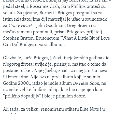
basist Dennis Crouch, bubnjar Jay Bellerose, Russ Pahl –
pedal steel, a Roseanne Cash, Sam Phillips prateći su
vokali. Za pjesme, Burnett i Bridges posegnuli su za
istim skladateljima čiji materijal je ušao u soundtrack
za
Crazy Heart
– John Goodman, Greg Brown i u
međuvremenu preminuli, prisni Bridgesov prijatelj
Stephen Bruton. Brutonovom “What A Little Bit of Love
Can Do” Bridges otvara album...
Glazba je, kaže Bridges, još od tinejdžerskih godina dio
njegovog života; uvijek je, priznaje, maštao o tome da
postane rocker. Nije glazba, znači, za njega ništa novo
ili iznenadno. Nije ovo ni prvi album koji je snimio.
Godine 2000., izdao je indie album
Be Here Soon
, ne
uz neke velike fanfare, ali ipak je bio ocijenjen kao
“prilično dopadljiv” i bio je primljen dobro.
Ali sada, za veliku, renomiranu etiketu Blue Note i u