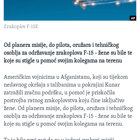
MAGAZIN
O GLASU AMERIKE
Zrakoplov F-15E
Learning English
Od planera misije, do pilota, oružara i tehničkog
PRATITE NAS
osoblja za održavanje zrakoplova F-15 - žene su bile te
koje su stigle u pomoć svojim kolegama na terenu
Američkim vojnicima u Afganistanu, koji su tijekom
Jezici
nedavnog okršaja s talibanima u pokrajini Kunar
zatražili zračnu podršku, u pomoć je priskočila
postrojba ratnog zrakoplovstva koju čine isključivo
žene. Od planera misije, do pilota, oružara i tehničkog
osoblja za održavanje zrakoplova F-15 - žene su bile te
koje su stigle u pomoć svojim kolegama na terenu.