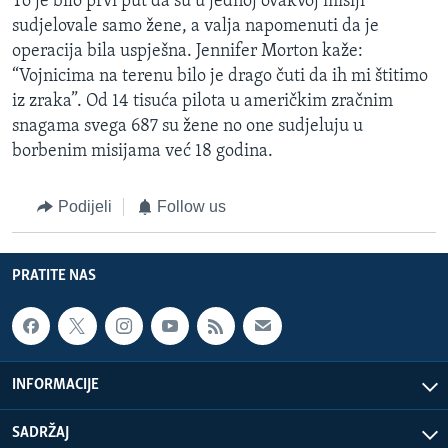
To je bilo prvi put da su u jednoj ovakvoj misiji
sudjelovale samo žene, a valja napomenuti da je
operacija bila uspješna. Jennifer Morton kaže:
“Vojnicima na terenu bilo je drago čuti da ih mi štitimo
iz zraka”. Od 14 tisuća pilota u američkim zračnim
snagama svega 687 su žene no one sudjeluju u
borbenim misijama već 18 godina.
Podijeli
Follow us
PRATITE NAS
INFORMACIJE
SADRŽAJ