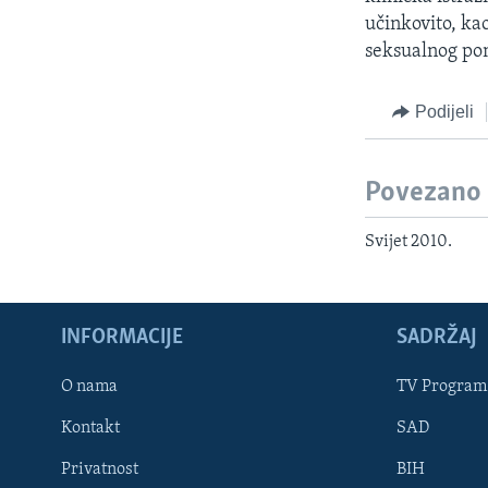
učinkovito, ka
seksualnog po
Podijeli
Povezano
Svijet 2010.
INFORMACIJE
SADRŽAJ
Learning English
O nama
TV Program
Kontakt
SAD
PRATITE NAS
Privatnost
BIH