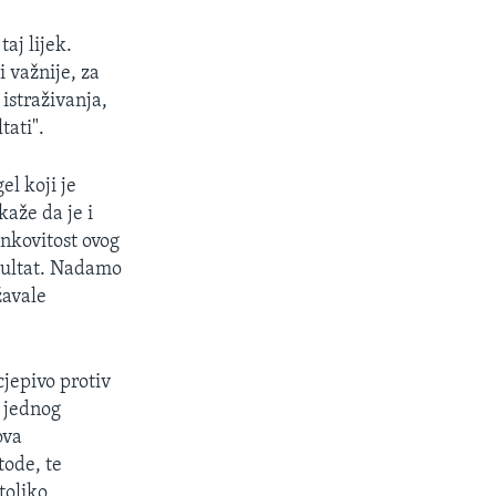
aj lijek.
i važnije, za
istraživanja,
tati".
el koji je
kaže da je i
inkovitost ovog
ezultat. Nadamo
žavale
jepivo protiv
i jednog
ova
tode, te
toliko