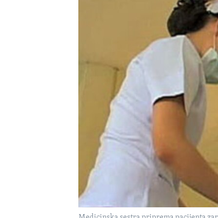
MAGAZIN
O GLASU AMERIKE
Medicinska sestra priprema pacijenta za