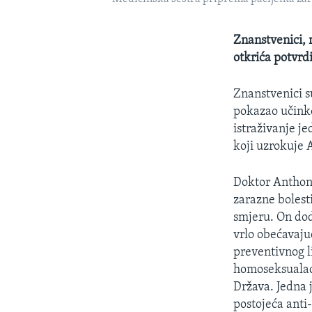
Znanstvenici, 
otkrića potvrd
Znanstvenici su
pokazao učink
istraživanje je
koji uzrokuje 
Doktor Anthony 
zarazne bolesti
smjeru. On dod
vrlo obećavaju
preventivnog li
homoseksualaca
Država. Jedna 
postojeća anti