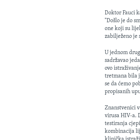
Doktor Fauci ka
"Došlo je do sm
one koji su lij
zabilježeno je 
U jednom drugom
sadržavao jeda
ovo istraživanj
tretmana bila j
se da ćemo pob
propisanih upu
Znanstvenici v
virusa HIV-a. D
testiranja cje
kombinacija li
klinička istraž