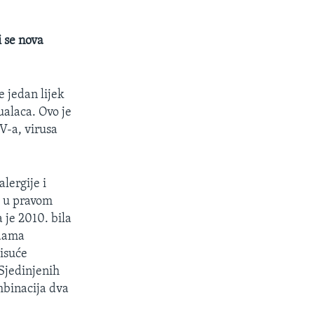
 se nova
e jedan lijek
alaca. Ovo je
V-a, virusa
lergije i
će u pravom
 je 2010. bila
odama
tisuće
Sjedinjenih
mbinacija dva
.