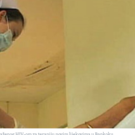
raženog HIV-om za terapiju novim lijekovima u Bankoku