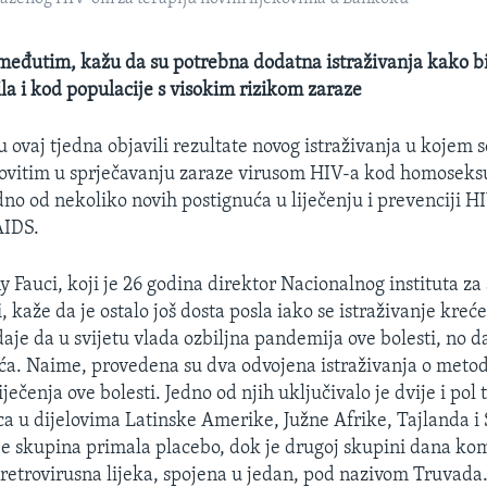
međutim, kažu da su potrebna dodatna istraživanja kako bi
ila i kod populacije s visokim rizikom zaraze
 ovaj tjedna objavili rezultate novog istraživanja u kojem s
ovitim u sprječavanju zaraze virusom HIV-a kod homoseksu
dno od nekoliko novih postignuća u liječenju i prevenciji HI
AIDS.
Fauci, koji je 26 godina direktor Nacionalnog instituta za a
, kaže da je ostalo još dosta posla iako se istraživanje kre
aje da u svijetu vlada ozbiljna pandemija ove bolesti, no da
ća. Naime, provedena su dva odvojena istraživanja o met
ječenja ove bolesti. Jedno od njih uključivalo je dvije i pol 
 u dijelovima Latinske Amerike, Južne Afrike, Tajlanda i 
je skupina primala placebo, dok je drugoj skupini dana ko
-retrovirusna lijeka, spojena u jedan, pod nazivom Truvada