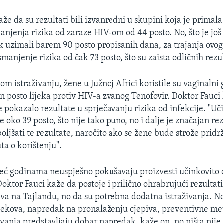
že da su rezultati bili izvanredni u skupini koja je primala t
anjenja rizika od zaraze HIV-om od 44 posto. No, što je još 
ek uzimali barem 90 posto propisanih dana, za trajanja ovog 
smanjenje rizika od čak 73 posto, što su zaista odličnih rezul
 istraživanju, žene u Južnoj Africi koristile su vaginalni g
n posto lijeka protiv HIV-a zvanog Tenofovir. Doktor Fauci 
e pokazalo rezultate u sprječavanju rizika od infekcije. "Uč
e oko 39 posto, što nije tako puno, no i dalje je značajan r
oljšati te rezultate, naročito ako se žene bude strože pridr
ta o korištenju".
eć godinama neuspješno pokušavaju proizvesti učinkovito c
oktor Fauci kaže da postoje i prilično ohrabrujući rezultat
piva na Tajlandu, no da su potrebna dodatna istraživanja. N
jekova, napredak na pronalaženju cjepiva, preventivne me
ivanja predstavljaju dobar napredak, kaže on, no ništa nije 