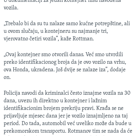
U dokumentaciji za jedan kontejner nisu navođena
vozila.
„Trebalo bi da su tu nalaze samo kućne potrepštine, ali
u ovom slučaju, u kontejneru su najmanje tri,
vjerovatno četiri vozila”, kaže Rottman.
„Ovaj kontejner smo otvorili danas. Već smo utvrdili
preko identifikacionog broja da je ovo vozilo na vrhu,
ova Honda, ukradena. Još dvije se nalaze iza”, dodaje
on.
Policija navodi da kriminalci često iznajme vozila na 30
dana, uvezu ih direktno u kontejner i lažnim
identifikacionim brojem prekriju pravi. Krađa se ne
prijavljuje mjesec dana jer je vozilo iznajmljeno na taj
period. Do tada, automobil već uveliko može da bude u
prekomorskom transportu. Rotmanov tim se nada da će