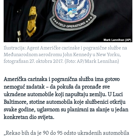
MAGAZIN
O GLASU AMERIKE
Learning English
Ilustracija: Agent Američke carinske i pogranične službe na
PRATITE NAS
Međunarodnom aerodromu John Kennedy u New Yorku,
fotografisan 27. oktobra 2017. (Foto: AP/Mark Lennihan)
Jezici
Američka carinska i pogranična služba ima gotovo
nemoguć zadatak – da pokuša da pronađe sve
ukradene automobile koji napuštaju zemlju. U Luci
Baltimore, stotine automobila koje službenici otkriju
svake godine, uglavnom su planirani za slanje u jedan
konkretan dio svijeta.
„Rekao bih da je 90 do 95 odsto ukradenih automobila