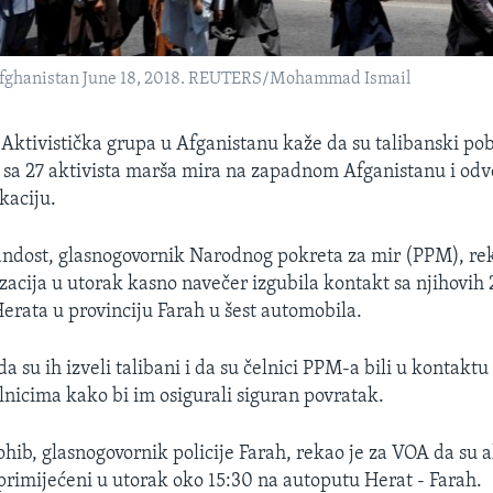
 Afghanistan June 18, 2018. REUTERS/Mohammad Ismail
tivistička grupa u Afganistanu kaže da su talibanski pob
j sa 27 aktivista marša mira na zapadnom Afganistanu i odve
kaciju.
ndost, glasnogovornik Narodnog pokreta za mir (PPM), rek
zacija u utorak kasno navečer izgubila kontakt sa njihovih
Herata u provinciju Farah u šest automobila.
da su ih izveli talibani i da su čelnici PPM-a bili u kontaktu
lnicima kako bi im osigurali siguran povratak.
ib, glasnogovornik policije Farah, rekao je za VOA da su ak
 primijećeni u utorak oko 15:30 na autoputu Herat - Farah.