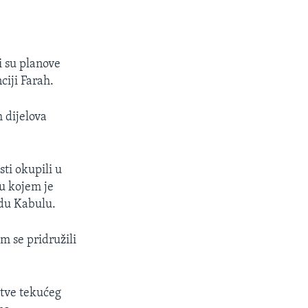
i su planove
ciji Farah.
h dijelova
ti okupili u
u kojem je
adu Kabulu.
m se pridružili
rtve tekućeg