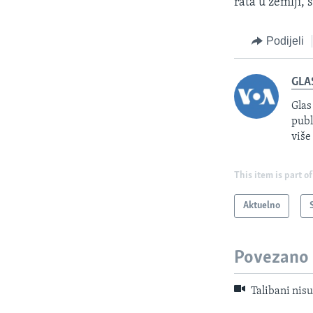
rata u zemlji
Podijeli
GLA
Glas
publ
više
This item is part of
Aktuelno
Povezano
Talibani nisu