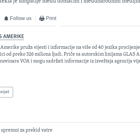
, stekla je simpatije među domaćim i međunarodnim mediji
Follow us
Print
S AMERIKE
 Amerike pruža vijesti i informacije na više od 40 jezika procijenj
ici od preko 326 miliona ljudi. Priče sa autorskim linijama GLAS
 novinara VOA i mogu sadržati informacije iz izveštaja agencija vije
Svijet
 spremni za prekid vatre