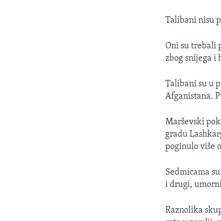
Talibani nisu p
Oni su trebali 
zbog snijega i 
Talibani su u p
Afganistana. P
Marševski pokr
gradu Lashkarg
poginulo više 
Sedmicama su š
i drugi, umorn
Raznolika skup