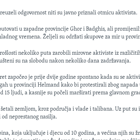
reuzeli odgovornost niti su javno priznali otmicu aktivista.
putovati u zapadne provincije Ghor i Badghis, ali promijenil
hladnog vremena. Željeli su održati skupove za mir u provin
rošlosti nekoliko puta zarobili mirovne aktiviste iz različiti
ušteni su na slobodu nakon nekoliko dana zadržavanja.
et započeo je prije dvije godine spontano kada su se aktivis
ah u provinciji Helmand kako bi protestirali zbog napada 
od 15 ljudi, a kasnije su počeli marširati prema glavnom gr
etali zemljom, kroz područja i vlade i talibana. Uz put su i
i od neprestanog nasilja.
ina, koja uključuje i djecu od 10 godina, a većina njih su ž