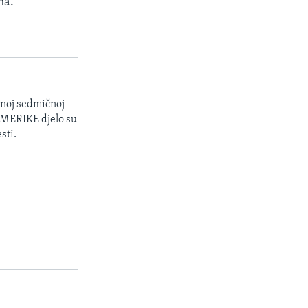
ma.
enoj sedmičnoj
 AMERIKE djelo su
sti.