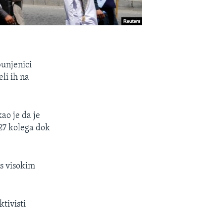
unjenici
li ih na
ao je da je
 27 kolega dok
 s visokim
tivisti