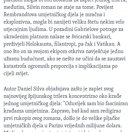
platnom mogla bi biti dostatna za zaplet jednog trilera,
međutim, Silvin roman ne staje na tome. Povijest
Rembrandtova umjetničkog djela je mračna i
eksplozivna, mogla bi nanijeti veliku štetu nekim vrlo
utjecajnim ljudima. U pozadini Gabrielove potrage za
ukradenim platnom nalaze se švicarski bankari,
preživjeli Holokausta, filantropi, pa čak i Vatikan. A
ono što on sa svojom ekipom otkriva navješćuje jednu
užasnu budućnost, ako se nešto ne učini da se zaustavi
katastrofa ogromnih proporcija s implikacijama po
cijeli svijet.
Autor Daniel Silva objašnjava zašto je zaplet svog
najnovijeg špijunskog trilera koncentrirao oko krađe
jednog umjetničkog djela: "Oduvijek sam bio fasciniran
krađama umjetnina. Zapravo, baš kad sam redigirao
prvi rukopis ovog romana, došlo je do velike pljačke
umjetničkih djela u Parizu vrijednih milijune dolara.