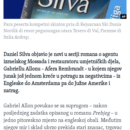
MAGAZIN
O GLASU AMERIKE
Para peserta kompetisi skiaton pria di Kejuaraan Ski Dunia
Learning English
Nordik di resor pegunungan utara Tesero di Val, Fiemme di
Italia.&nbsp;
PRATITE NAS
Daniel Silva objavio je novi u seriji romana o agentu
izraelskog Mossada i restauratoru umjetničkih djela,
Gabriellu Allonu - Afera Rembrandt - u kojem njegov
Jezici
junak još jednom kreće u potragu za negativcima - iz
Engleske do Amsterdama pa do Južne Amerike i
natrag.
Gabriel Allon povukao se sa suprugom – nakon
posljednjeg zadatka opisanog u romanu
Prebjeg
– u
jedno pitoreskno mjesto na engleskoj obali. Međutim
njegov mir i sklad ubrzo prekida stari znanac, trgovac