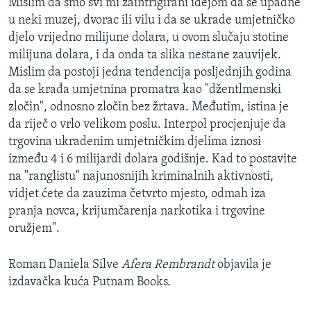
Mislim da smo svi mi zaintrigirani idejom da se upadne
u neki muzej, dvorac ili vilu i da se ukrade umjetničko
djelo vrijedno milijune dolara, u ovom slučaju stotine
milijuna dolara, i da onda ta slika nestane zauvijek.
Mislim da postoji jedna tendencija posljednjih godina
da se krađa umjetnina promatra kao "džentlmenski
zločin", odnosno zločin bez žrtava. Međutim, istina je
da riječ o vrlo velikom poslu. Interpol procjenjuje da
trgovina ukradenim umjetničkim djelima iznosi
između 4 i 6 milijardi dolara godišnje. Kad to postavite
na "ranglistu" najunosnijih kriminalnih aktivnosti,
vidjet ćete da zauzima četvrto mjesto, odmah iza
pranja novca, krijumčarenja narkotika i trgovine
oružjem".
Roman Daniela Silve
Afera Rembrandt
objavila je
izdavačka kuća Putnam Books.