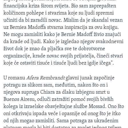
financijska kriza širom svijeta. Bio sam zaprepašten
količinom pohlepe i stvarima koje su ljudi spremni
učiniti da bi zaradili novac. Mislim da je skandal vezan
uz Berniea Madoffa stvarna inspiracija za ovu knjigu.
Ne mogu zamisliti kako je Bernie Madoff živio znajući
da krade od ljudi. Kako je izgledao njegov svakodnevni
život dok je znao da pljačka sve te dobrotvorne
organizacije, krade novac svojih prijatelja, čineći stvari
koje će ostaviti tisuće i tisuće ljudi bez igdje ičega".
U romanu
Afera Rembrandt
glavni junak započinje
potragu za slikom sam, međutim, nakon što on i
njegova supruga Chiara za dlaku izbjegnu smrt u
Buenos Airesu, odluči zatražiti pomoć svojih bivših
kolega iz izraelske obavještajne službe Mossad. Ono što
oni otkrivaju ispada veće i opasnije od onog što je itko
od njih mogao zamisliti. Sama potraga za ukradenim