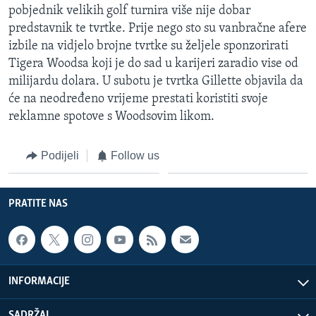
pobjednik velikih golf turnira više nije dobar
MAGAZIN
predstavnik te tvrtke. Prije nego sto su vanbračne afere
O GLASU AMERIKE
izbile na vidjelo brojne tvrtke su željele sponzorirati
Tigera Woodsa koji je do sad u karijeri zaradio vise od
Learning English
milijardu dolara. U subotu je tvrtka Gillette objavila da
će na neodređeno vrijeme prestati koristiti svoje
PRATITE NAS
reklamne spotove s Woodsovim likom.
Podijeli
Follow us
Jezici
PRATITE NAS
INFORMACIJE
SADRŽAJ