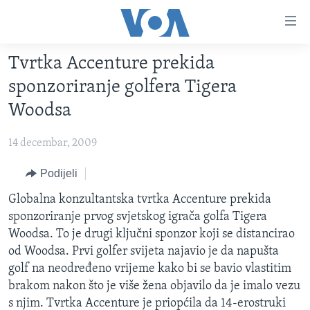
Linkovi
Pređi
na
Tvrtka Accenture prekida
glavni
TV PROGRAM
sadržaj
sponzoriranje golfera Tigera
VIDEO
Pređi
Woodsa
na
FOTOGRAFIJE DANA
glavnu
14 decembar, 2009
VIJESTI
navigaciju
Idi
NAUKA I TEHNOLOGIJA
Podijeli
SJEDINJENE AMERIČKE DRŽAVE
na
SPECIJALNI PROJEKTI
Globalna konzultantska tvrtka Accenture prekida
BOSNA I HERCEGOVINA
pretragu
sponzoriranje prvog svjetskog igrača golfa Tigera
KORUPCIJA
SVIJET
Woodsa. To je drugi ključni sponzor koji se distancirao
SLOBODA MEDIJA
od Woodsa. Prvi golfer svijeta najavio je da napušta
golf na neodređeno vrijeme kako bi se bavio vlastitim
ŽENSKA STRANA
brakom nakon što je više žena objavilo da je imalo vezu
IZBJEGLIČKA STRANA
s njim. Tvrtka Accenture je priopćila da 14-erostruki