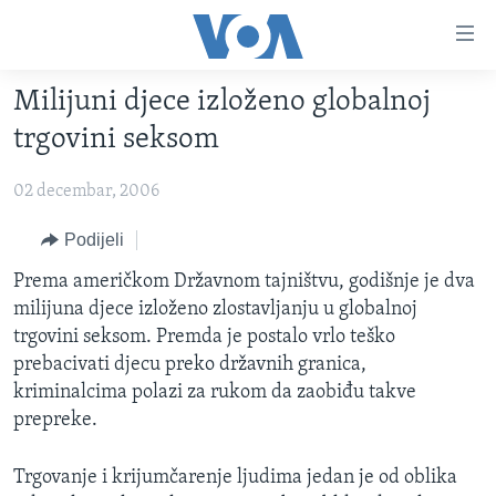
Linkovi
Pređi
na
Milijuni djece izloženo globalnoj
glavni
TV PROGRAM
sadržaj
trgovini seksom
VIDEO
Pređi
na
02 decembar, 2006
FOTOGRAFIJE DANA
glavnu
VIJESTI
Podijeli
navigaciju
Idi
NAUKA I TEHNOLOGIJA
SJEDINJENE AMERIČKE DRŽAVE
Prema američkom Državnom tajništvu, godišnje je dva
na
milijuna djece izloženo zlostavljanju u globalnoj
SPECIJALNI PROJEKTI
BOSNA I HERCEGOVINA
pretragu
trgovini seksom. Premda je postalo vrlo teško
KORUPCIJA
SVIJET
prebacivati djecu preko državnih granica,
kriminalcima polazi za rukom da zaobiđu takve
SLOBODA MEDIJA
prepreke.
ŽENSKA STRANA
IZBJEGLIČKA STRANA
Trgovanje i krijumčarenje ljudima jedan je od oblika