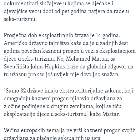
dokumentirati slučajeve u kojima se dječake i
djevojčice već u dobi od pet godina natjera da rade u
seks-turizmu.
Prosječna dob eksploatiranih žrtava je 14 godina.
Američko državno tajništvo kaže da je u zadnjih šest
godina povećan kazneni progon u vezi s eksploatacijom
djece u seks-turizmu. No, Mohamed Mattar, sa
Sveučilišta Johns Hopkins, kaže da globalni odgovor na
tu užasnu praksu još uvijek nije dovoljno snažan.
"Samo 32 države imaju ekstrateritorijalne zakone, koji
omogućuju kazneni progon njihovih državljana za
zločine počinjene u drugim zemljama, koji se tiču
eksploatacije djece u seks-turizmu" kaže Mattar.
Većina europskih zemalja ne vrši kazneni progon svojih
državljana za plaćanje seksualnih usluga