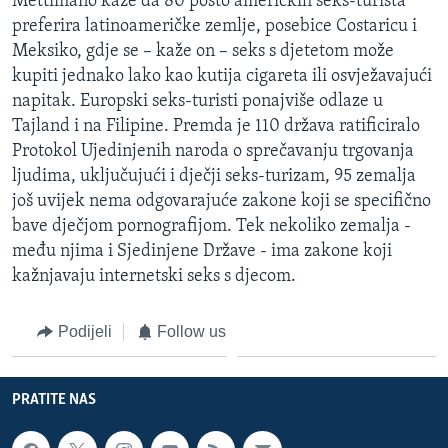
Mettimano kaže da 80 posto američkih seks-turista
preferira latinoameričke zemlje, posebice Costaricu i
Meksiko, gdje se – kaže on – seks s djetetom može
kupiti jednako lako kao kutija cigareta ili osvježavajući
napitak. Europski seks-turisti ponajviše odlaze u
Tajland i na Filipine. Premda je 110 država ratificiralo
Protokol Ujedinjenih naroda o sprečavanju trgovanja
ljudima, uključujući i dječji seks-turizam, 95 zemalja
još uvijek nema odgovarajuće zakone koji se specifično
bave dječjom pornografijom. Tek nekoliko zemalja -
među njima i Sjedinjene Države - ima zakone koji
kažnjavaju internetski seks s djecom.
Podijeli
Follow us
PRATITE NAS