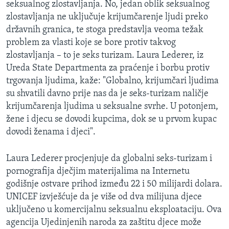
seksualnog zlostavljanja. No, jedan oblik seksualnog
MAGAZIN
zlostavljanja ne uključuje krijumčarenje ljudi preko
O GLASU AMERIKE
državnih granica, te stoga predstavlja veoma težak
problem za vlasti koje se bore protiv takvog
Learning English
zlostavljanja – to je seks turizam. Laura Lederer, iz
Ureda State Departmenta za praćenje i borbu protiv
trgovanja ljudima, kaže: "Globalno, krijumčari ljudima
PRATITE NAS
su shvatili davno prije nas da je seks-turizam naličje
krijumčarenja ljudima u seksualne svrhe. U potonjem,
žene i djecu se dovodi kupcima, dok se u prvom kupac
Jezici
dovodi ženama i djeci".
Laura Lederer procjenjuje da globalni seks-turizam i
pornografija dječjim materijalima na Internetu
godišnje ostvare prihod između 22 i 50 milijardi dolara.
UNICEF izvješćuje da je više od dva milijuna djece
uključeno u komercijalnu seksualnu eksploataciju. Ova
agencija Ujedinjenih naroda za zaštitu djece može