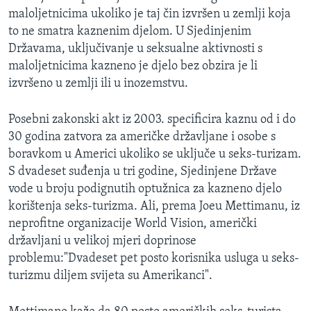
maloljetnicima ukoliko je taj čin izvršen u zemlji koja
to ne smatra kaznenim djelom. U Sjedinjenim
Državama, uključivanje u seksualne aktivnosti s
maloljetnicima kazneno je djelo bez obzira je li
izvršeno u zemlji ili u inozemstvu.
Posebni zakonski akt iz 2003. specificira kaznu od i do
30 godina zatvora za američke državljane i osobe s
boravkom u Americi ukoliko se uključe u seks-turizam.
S dvadeset suđenja u tri godine, Sjedinjene Države
vode u broju podignutih optužnica za kazneno djelo
korištenja seks-turizma. Ali, prema Joeu Mettimanu, iz
neprofitne organizacije World Vision, američki
državljani u velikoj mjeri doprinose
problemu:"Dvadeset pet posto korisnika usluga u seks-
turizmu diljem svijeta su Amerikanci".