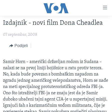
Linkovi
Pređi
na
Izdajnik - novi film Dona Cheadlea
glavni
TV PROGRAM
sadržaj
07 septembar, 2008
VIDEO
Pređi
na
FOTOGRAFIJE DANA
Podijeli
glavnu
VIJESTI
navigaciju
Idi
Samir Horn – američki državljan rodom iz Sudana –
NAUKA I TEHNOLOGIJA
SJEDINJENE AMERIČKE DRŽAVE
na
nalazi se na prvoj liniji bojišnice u ratu protiv terora.
SPECIJALNI PROJEKTI
BOSNA I HERCEGOVINA
pretragu
No, kada bude povezan s bombaškim napadom na
zgradu jednog američkog veleposlanstva, Horn se nađe
KORUPCIJA
SVIJET
na meti specijalnog protuterorističkog odreda FBI-ja.
SLOBODA MEDIJA
Ono što istražitelji FBI-ja ne znaju jest da je Samir
ŽENSKA STRANA
duboko ubačeni tajni agent CIA-je u supertajnoj misiji.
Igrajući šah s karizmatičnim vođom militanata, čije je
IZBJEGLIČKA STRANA
povjerenje stekao, Samir pokušava spriječiti planiranu