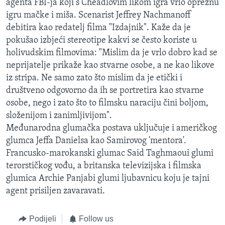
agenta FBI-ja koji s Cheadlovim likom igra vrlo opreznu
igru mačke i miša. Scenarist Jeffrey Nachmanoff
debitira kao redatelj filma "Izdajnik". Kaže da je
pokušao izbjeći stereotipe kakvi se često koriste u
holivudskim filmovima: "Mislim da je vrlo dobro kad se
neprijatelje prikaže kao stvarne osobe, a ne kao likove
iz stripa. Ne samo zato što mislim da je etički i
društveno odgovorno da ih se portretira kao stvarne
osobe, nego i zato što to filmsku naraciju čini boljom,
složenijom i zanimljivijom".
Međunarodna glumačka postava uključuje i američkog
glumca Jeffa Danielsa kao Samirovog 'mentora'.
Francusko-marokanski glumac Said Taghmaoui glumi
terorstičkog vođu, a britanska televizijska i filmska
glumica Archie Panjabi glumi ljubavnicu koju je tajni
agent prisiljen zavaravati.
Podijeli
Follow us