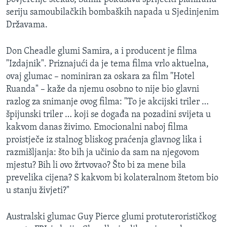
MAGAZIN
seriju samoubilačkih bombaških napada u Sjedinjenim
Državama.
O GLASU AMERIKE
Don Cheadle glumi Samira, a i producent je filma
Learning English
"Izdajnik". Priznajući da je tema filma vrlo aktuelna,
ovaj glumac – nominiran za oskara za film "Hotel
PRATITE NAS
Ruanda" – kaže da njemu osobno to nije bio glavni
razlog za snimanje ovog filma: "To je akcijski triler …
špijunski triler … koji se događa na pozadini svijeta u
kakvom danas živimo. Emocionalni naboj filma
Jezici
proistječe iz stalnog bliskog praćenja glavnog lika i
razmišljanja: što bih ja učinio da sam na njegovom
mjestu? Bih li ovo žrtvovao? Što bi za mene bila
prevelika cijena? S kakvom bi kolateralnom štetom bio
u stanju živjeti?"
Australski glumac Guy Pierce glumi protuterorističkog