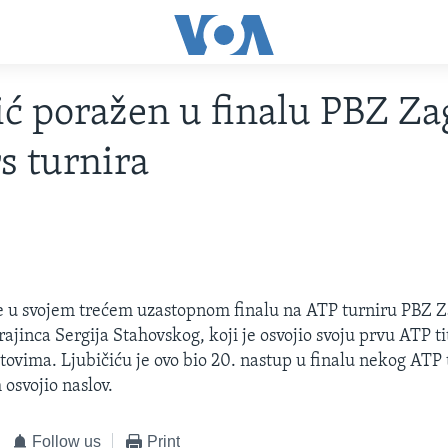
ić poražen u finalu PBZ Za
s turnira
je u svojem trećem uzastopnom finalu na ATP turniru PBZ 
jinca Sergija Stahovskog, koji je osvojio svoju prvu ATP tit
setovima. Ljubičiću je ovo bio 20. nastup u finalu nekog ATP 
 osvojio naslov.
Follow us
Print