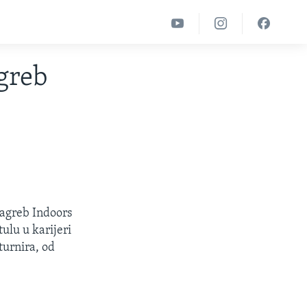
greb
Zagreb Indoors
ulu u karijeri
turnira, od