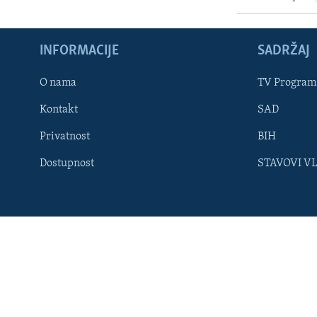
MAGAZIN
O GLASU AMERIKE
INFORMACIJE
SADRŽAJ
O nama
TV Program
Kontakt
SAD
Privatnost
BIH
Dostupnost
STAVOVI V
Learning English
PRATITE NAS