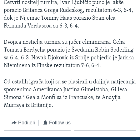
Četvrti nositelj turnira, Ivan Ljubičić puno je lakše
MAGAZIN
porazio Britanca Grega Rudeskog, rezultatom 6-3, 6-4,
O GLASU AMERIKE
dok je Nijemac Tommy Haas porazio Španjolca
Fernanda Verdascoa sa 6-3, 6-4.
Learning English
Dvojica nostielja turnira su jučer eliminirana. Čeha
Tomasa Berdycha porazio je Šveđanin Robin Soderling
PRATITE NAS
sa 6-4, 6-3. Novak Djokovic iz Srbije pobjedio je Jarkka
Nieminena iz Finske rezultatom 7-6, 6-4.
Jezici
Od ostalih igrača koji su se plasirali u daljnja natjecanja
spomenimo Amerikanca Justina Gimelstoba, Gillesa
Simona i Geala Monfilsa iz Francuske, te Andyija
Murraya iz Britanije.
Podijeli
Follow us