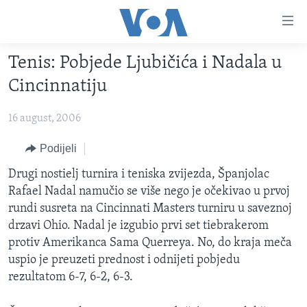
Linkovi
Pređi
na
Tenis: Pobjede Ljubičića i Nadala u
glavni
TV PROGRAM
sadržaj
Cincinnatiju
VIDEO
Pređi
na
16 august, 2006
FOTOGRAFIJE DANA
glavnu
VIJESTI
Podijeli
navigaciju
Idi
NAUKA I TEHNOLOGIJA
SJEDINJENE AMERIČKE DRŽAVE
Drugi nostielj turnira i teniska zvijezda, Španjolac
na
Rafael Nadal namučio se više nego je očekivao u prvoj
SPECIJALNI PROJEKTI
BOSNA I HERCEGOVINA
pretragu
rundi susreta na Cincinnati Masters turniru u saveznoj
KORUPCIJA
SVIJET
drzavi Ohio. Nadal je izgubio prvi set tiebrakerom
protiv Amerikanca Sama Querreya. No, do kraja meča
SLOBODA MEDIJA
uspio je preuzeti prednost i odnijeti pobjedu
ŽENSKA STRANA
rezultatom 6-7, 6-2, 6-3.
IZBJEGLIČKA STRANA