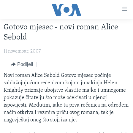
Linkovi
Pređi
na
Gotovo mjesec - novi roman Alice
glavni
TV PROGRAM
sadržaj
Sebold
VIDEO
Pređi
na
11 novembar, 2007
FOTOGRAFIJE DANA
glavnu
VIJESTI
Podijeli
navigaciju
Idi
NAUKA I TEHNOLOGIJA
SJEDINJENE AMERIČKE DRŽAVE
Novi roman Alice Sebold Gotovo mjesec počinje
na
sablažnjujućom rečenicom kojom junakinja Helen
SPECIJALNI PROJEKTI
BOSNA I HERCEGOVINA
pretragu
Knightly priznaje ubojstvo vlastite majke i umnogome
KORUPCIJA
SVIJET
pokazuje čitatelju što može očekivati u njenoj
ispovijesti. Međutim, iako ta prva rečenica na određeni
SLOBODA MEDIJA
način otkriva i rezmira priču ovog romana, tek je
ŽENSKA STRANA
nagovještaj onog što stoji iza nje.
IZBJEGLIČKA STRANA