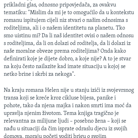
prikladni glas, odnosno pripovjedača, za ovakvu
tematiku: "Mislim da mi je to omogućilo da u kontekstu
romanu ispitujem cijeli niz stvari o našim odnosima s
roditeljima, ali i o našem identitetu na planetu. Tko
smo uistinu mi? Da li naš identitet ovisi o našem odnosu
s roditeljima, da li on dolazi od roditelja, da li dolazi iz
naše moralne obveze prema roditeljima? Onda kako
definirati koje je dijete dobro, a koje nije? A to je stvar
na koju često nailazite kad imate situaciju u kojoj se
netko brine i skrbi za nekoga".
Na kraju romana Helen nije u stanju izići iz svojevrsnog
transa koji se kreće kroz cikluse bijesa, panike i
pohote, tako da njena majka i nakon smrti ima moć da
upravlja njenim životom. Tema knjiga tragično je
relevantna za milijune ljudi – posebno žena – koji se
nađu u situaciji da čim isprate odraslu djecu iz svojih
domova, moraju početi voditi brigu o svojim