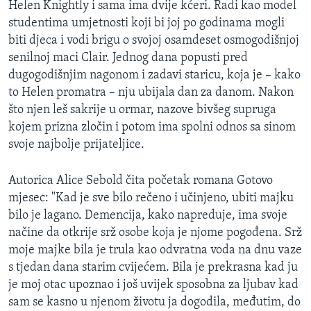
Helen Knightly i sama ima dvije kćeri. Radi kao model
MAGAZIN
studentima umjetnosti koji bi joj po godinama mogli
O GLASU AMERIKE
biti djeca i vodi brigu o svojoj osamdeset osmogodišnjoj
senilnoj maci Clair. Jednog dana popusti pred
Learning English
dugogodišnjim nagonom i zadavi staricu, koja je – kako
to Helen promatra – nju ubijala dan za danom. Nakon
što njen leš sakrije u ormar, nazove bivšeg supruga
PRATITE NAS
kojem prizna zločin i potom ima spolni odnos sa sinom
svoje najbolje prijateljice.
Jezici
Autorica Alice Sebold čita početak romana Gotovo
mjesec: "Kad je sve bilo rečeno i učinjeno, ubiti majku
bilo je lagano. Demencija, kako napreduje, ima svoje
načine da otkrije srž osobe koja je njome pogođena. Srž
moje majke bila je trula kao odvratna voda na dnu vaze
s tjedan dana starim cvijećem. Bila je prekrasna kad ju
je moj otac upoznao i još uvijek sposobna za ljubav kad
sam se kasno u njenom životu ja dogodila, međutim, do