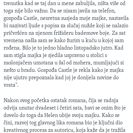
trenutka kad se taj dan u mene zabuljila, ništa više od
toga nije bilo važno. Da se nisam javila na telefon,
gospođa Castle, nesretna susjeda moje majke, nastavila
bi nazivati ljude s popisa za slučaj nužde koji se nalazio
pričvršćen na njenom frižideru bademove boje. Za sat
vremena našla sam se kako žurim u kuću u kojoj sam
rođena. Bilo je to jedno hladno listopadsko jutro. Kad
sam stigla majka je sjedila uspravno u stolici s
naslonjačem umotana u šal od mohera, mumljajući si
nešto u bradu. Gospođa Castle je rekla kako je majka
nije ujutro prepoznala kad joj je donijela novine do
vrata".
Nakon ovog početka ostatak romana, čija se radnja
odvija unutar dvadeset i četiri sata, bavi se onim što je
dovelo do toga da Helen ubije svoju majku. Kako se
čini, razvoj tog glavnog lika romana bio je ključni dio
kreativnog procesa za autoricu, koja kaže da je tražila