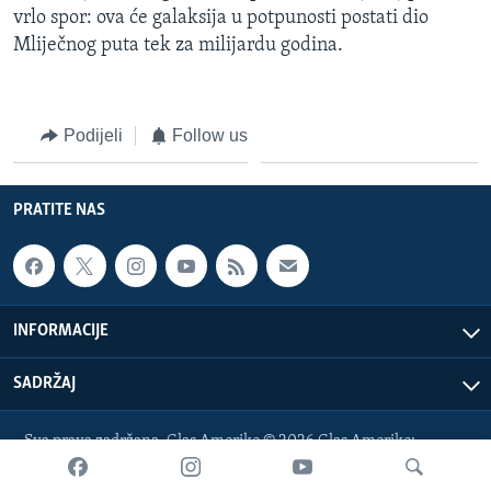
vrlo spor: ova će galaksija u potpunosti postati dio
Mliječnog puta tek za milijardu godina.
Podijeli
Follow us
PRATITE NAS
INFORMACIJE
SADRŽAJ
Sva prava zadržana. Glas Amerike © 2026 Glas Amerike:
bosnian-service@voanews.com