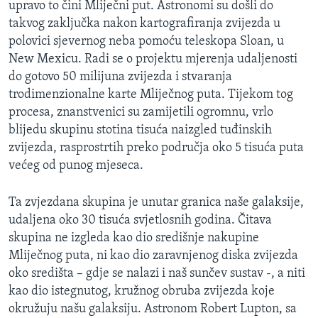
upravo to čini Mliječni put. Astronomi su došli do
MAGAZIN
takvog zaključka nakon kartografiranja zvijezda u
O GLASU AMERIKE
polovici sjevernog neba pomoću teleskopa Sloan, u
New Mexicu. Radi se o projektu mjerenja udaljenosti
Learning English
do gotovo 50 milijuna zvijezda i stvaranja
trodimenzionalne karte Mliječnog puta. Tijekom tog
procesa, znanstvenici su zamijetili ogromnu, vrlo
PRATITE NAS
blijedu skupinu stotina tisuća naizgled tuđinskih
zvijezda, rasprostrtih preko područja oko 5 tisuća puta
većeg od punog mjeseca.
Jezici
Ta zvjezdana skupina je unutar granica naše galaksije,
udaljena oko 30 tisuća svjetlosnih godina. Čitava
skupina ne izgleda kao dio središnje nakupine
Mliječnog puta, ni kao dio zaravnjenog diska zvijezda
oko središta – gdje se nalazi i naš sunčev sustav -, a niti
kao dio istegnutog, kružnog obruba zvijezda koje
okružuju našu galaksiju. Astronom Robert Lupton, sa