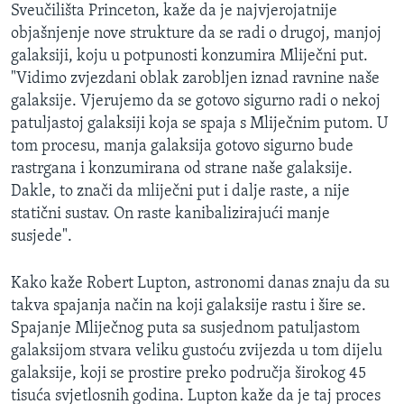
Sveučilišta Princeton, kaže da je najvjerojatnije
objašnjenje nove strukture da se radi o drugoj, manjoj
galaksiji, koju u potpunosti konzumira Mliječni put.
"Vidimo zvjezdani oblak zarobljen iznad ravnine naše
galaksije. Vjerujemo da se gotovo sigurno radi o nekoj
patuljastoj galaksiji koja se spaja s Mliječnim putom. U
tom procesu, manja galaksija gotovo sigurno bude
rastrgana i konzumirana od strane naše galaksije.
Dakle, to znači da mliječni put i dalje raste, a nije
statični sustav. On raste kanibalizirajući manje
susjede".
Kako kaže Robert Lupton, astronomi danas znaju da su
takva spajanja način na koji galaksije rastu i šire se.
Spajanje Mliječnog puta sa susjednom patuljastom
galaksijom stvara veliku gustoću zvijezda u tom dijelu
galaksije, koji se prostire preko područja širokog 45
tisuća svjetlosnih godina. Lupton kaže da je taj proces