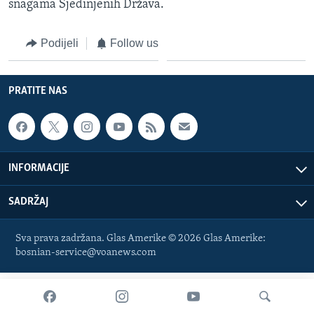
snagama Sjedinjenih Država.
MAGAZIN
O GLASU AMERIKE
Podijeli
Follow us
Learning English
PRATITE NAS
PRATITE NAS
INFORMACIJE
Jezici
SADRŽAJ
Sva prava zadržana. Glas Amerike © 2026 Glas Amerike:
bosnian-service@voanews.com