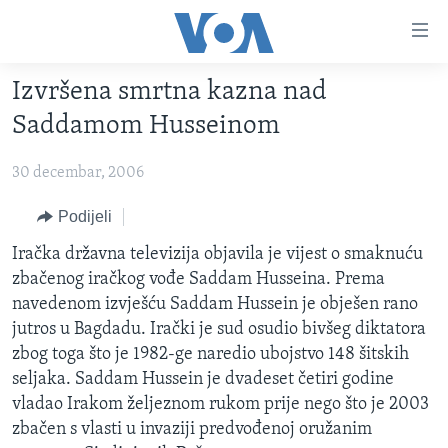
Linkovi
Pređi
na
Izvršena smrtna kazna nad
glavni
TV PROGRAM
sadržaj
Saddamom Husseinom
VIDEO
Pređi
na
30 decembar, 2006
FOTOGRAFIJE DANA
glavnu
VIJESTI
Podijeli
navigaciju
Idi
NAUKA I TEHNOLOGIJA
SJEDINJENE AMERIČKE DRŽAVE
Iračka državna televizija objavila je vijest o smaknuću
na
zbačenog iračkog vođe Saddam Husseina. Prema
SPECIJALNI PROJEKTI
BOSNA I HERCEGOVINA
pretragu
navedenom izvješću Saddam Hussein je obješen rano
KORUPCIJA
SVIJET
jutros u Bagdadu. Irački je sud osudio bivšeg diktatora
zbog toga što je 1982-ge naredio ubojstvo 148 šitskih
SLOBODA MEDIJA
seljaka. Saddam Hussein je dvadeset četiri godine
ŽENSKA STRANA
vladao Irakom željeznom rukom prije nego što je 2003
zbačen s vlasti u invaziji predvođenoj oružanim
IZBJEGLIČKA STRANA