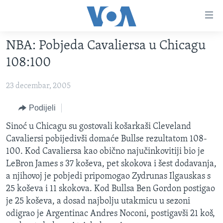
Linkovi
Pređi
na
NBA: Pobjeda Cavaliersa u Chicagu
glavni
TV PROGRAM
sadržaj
108:100
VIDEO
Pređi
na
23 decembar, 2005
FOTOGRAFIJE DANA
glavnu
VIJESTI
Podijeli
navigaciju
Idi
NAUKA I TEHNOLOGIJA
SJEDINJENE AMERIČKE DRŽAVE
Sinoć u Chicagu su gostovali košarkaši Cleveland
na
Cavaliersi pobijedivši domaće Bullse rezultatom 108-
SPECIJALNI PROJEKTI
BOSNA I HERCEGOVINA
pretragu
100. Kod Cavaliersa kao obično najučinkovitiji bio je
KORUPCIJA
SVIJET
LeBron James s 37 koševa, pet skokova i šest dodavanja,
a njihovoj je pobjedi pripomogao Zydrunas Ilgauskas s
SLOBODA MEDIJA
25 koševa i 11 skokova. Kod Bullsa Ben Gordon postigao
ŽENSKA STRANA
je 25 koševa, a dosad najbolju utakmicu u sezoni
odigrao je Argentinac Andres Noconi, postigavši 21 koš,
IZBJEGLIČKA STRANA