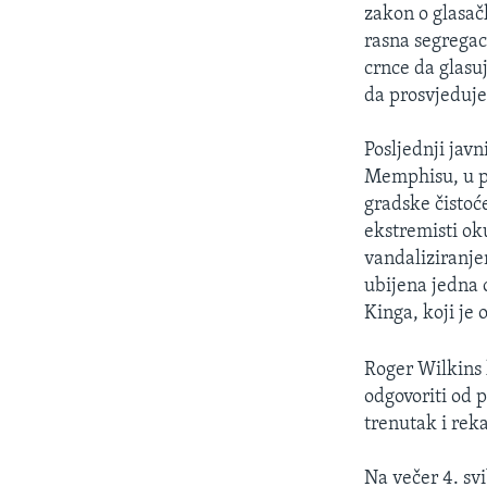
MAGAZIN
zakon o glasač
O GLASU AMERIKE
rasna segregac
crnce da glasu
da prosvjedujet
Posljednji jav
Memphisu, u pr
gradske čistoće
ekstremisti ok
vandaliziranje
ubijena jedna o
Kinga, koji je 
Roger Wilkins 
odgovoriti od p
trenutak i rek
Na večer 4. sv