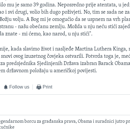
 Bilo mu je samo 39 godina. Neposredno prije atentata, u je
ao i svi drugi, volio bih dugo poživjeti. No, tim se sada ne
 Božju volju. A Bog mi je omogućio da se uspnem na vrh pla
stranu - našu obećanu zemlju. Možda u nju neću stići zaje
a znate - mi ćemo, kao narod, u nju stići".
nije, kada slavimo život i nasljeđe Martina Luthera Kinga,
snovi ovog izuzetnog čovjeka ostvarili. Potvrda toga je, međ
e za predsjednika Sjedinjenih Država izabran Barack Obama
em državnom položaju u američkoj povijesti.
Follow us
Print
egendarnom borcu za građanska prava, Obama i suradnici jutro pr
skućnike