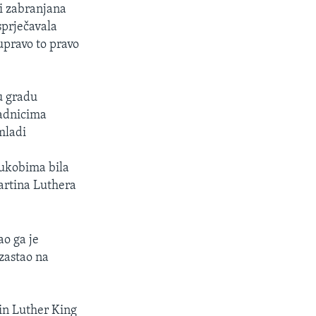
i zabranjana
sprječavala
upravo to pravo
u gradu
radnicima
 mladi
s
sukobima bila
Martina Luthera
ao ga je
 zastao na
in Luther King