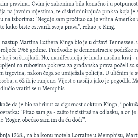
kim pravima. Ovim je zakonima bila konačno i u potpunost
ija na javnim mjestima, te diskriminirajuća praksa koja je 
ju na izborima: "Negdje sam pročitao da je vrlina Amerike 
e kako biste ostvarili svoja prava", rekao je King.
ni nastup Martina Luthera Kinga bio je u državi Tennessee, 
oljeće 1968 godine. Predvodio je demonstracije podrške 
 koji su štrajkali. No, manifestacija je imala nasilan kraj -
upljeni na rubovima pokreta za građanska prava počeli su 
m trgovina, nakon čega se umiješala policija. U uličnim je 
soba, a 62 ih je ranjeno. Vijest o nasilju jako je pogodila 
odlučio vratiti se u Memphis.
kaže da je bio zabrinut za sigurnost doktora Kinga, i pokuš
ovratka: "Pitao sam ga - zašto inzistiraš na odlasku, a on je
ao ‘Roger, obećao sam im da ću doći’".
ibnja 1968., na balkonu motela Lorraine u Memphisu, Mart