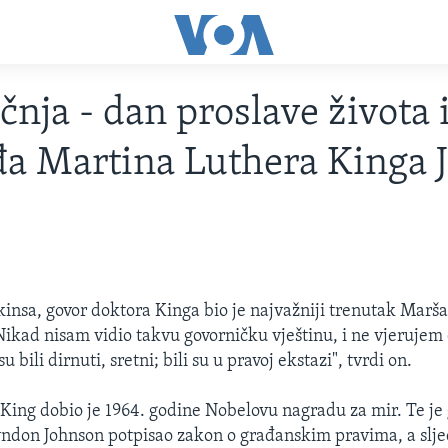
ečnja - dan proslave života 
đa Martina Luthera Kinga J
insa, govor doktora Kinga bio je najvažniji trenutak Marša
ikad nisam vidio takvu govorničku vještinu, i ne vjerujem 
 su bili dirnuti, sretni; bili su u pravoj ekstazi", tvrdi on.
King dobio je 1964. godine Nobelovu nagradu za mir. Te je
ndon Johnson potpisao zakon o građanskim pravima, a slje