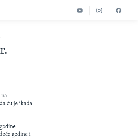
i
r.
 na
da ću je ikada
 godine
deće godine i