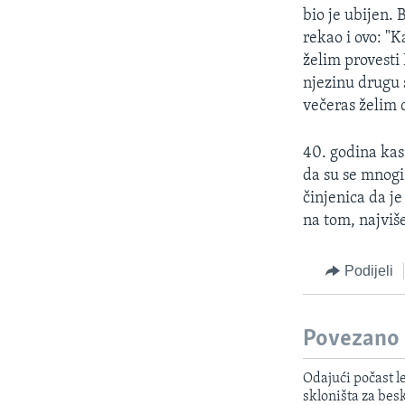
bio je ubijen.
rekao i ovo: "K
želim provesti
njezinu drugu 
večeras želim d
40. godina kas
da su se mnogi 
činjenica da j
na tom, najviš
Podijeli
Povezano
Odajući počast l
skloništa za be