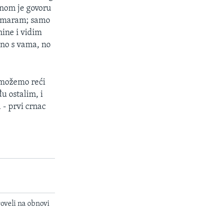
dnom je govoru
 zamaram; samo
nine i vidim
dno s vama, no
 možemo reći
u ostalim, i
 - prvi crnac
oveli na obnovi