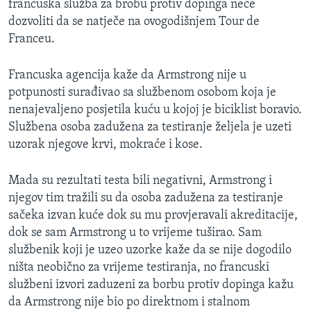
francuska služba za brobu protiv dopinga neće
MAGAZIN
dozvoliti da se natječe na ovogodišnjem Tour de
O GLASU AMERIKE
Franceu.
Learning English
Francuska agencija kaže da Armstrong nije u
potpunosti surađivao sa službenom osobom koja je
nenajevaljeno posjetila kuću u kojoj je biciklist boravio.
PRATITE NAS
Službena osoba zadužena za testiranje željela je uzeti
uzorak njegove krvi, mokraće i kose.
Jezici
Mada su rezultati testa bili negativni, Armstrong i
njegov tim tražili su da osoba zadužena za testiranje
sačeka izvan kuće dok su mu provjeravali akreditacije,
dok se sam Armstrong u to vrijeme tuširao. Sam
službenik koji je uzeo uzorke kaže da se nije dogodilo
ništa neobično za vrijeme testiranja, no francuski
službeni izvori zaduzeni za borbu protiv dopinga kažu
da Armstrong nije bio po direktnom i stalnom