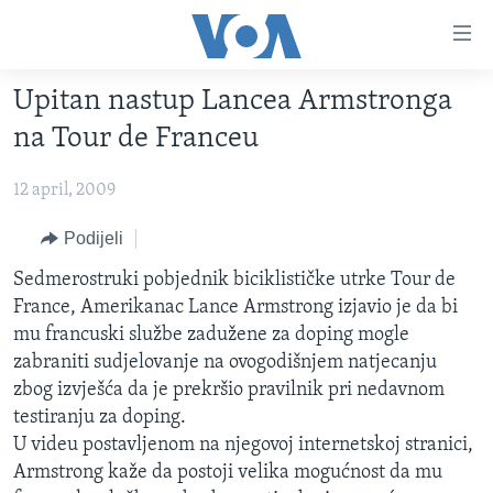
Linkovi
Pređi
na
Upitan nastup Lancea Armstronga
glavni
TV PROGRAM
sadržaj
na Tour de Franceu
VIDEO
Pređi
na
12 april, 2009
FOTOGRAFIJE DANA
glavnu
VIJESTI
Podijeli
navigaciju
Idi
NAUKA I TEHNOLOGIJA
SJEDINJENE AMERIČKE DRŽAVE
Sedmerostruki pobjednik biciklističke utrke Tour de
na
France, Amerikanac Lance Armstrong izjavio je da bi
SPECIJALNI PROJEKTI
BOSNA I HERCEGOVINA
pretragu
mu francuski službe zadužene za doping mogle
KORUPCIJA
SVIJET
zabraniti sudjelovanje na ovogodišnjem natjecanju
zbog izvješća da je prekršio pravilnik pri nedavnom
SLOBODA MEDIJA
testiranju za doping.
ŽENSKA STRANA
U videu postavljenom na njegovoj internetskoj stranici,
Armstrong kaže da postoji velika mogućnost da mu
IZBJEGLIČKA STRANA