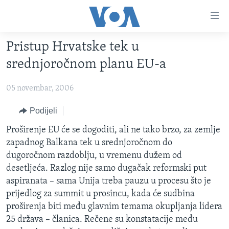
Linkovi
Pređi
na
Pristup Hrvatske tek u
glavni
TV PROGRAM
sadržaj
srednjoročnom planu EU-a
VIDEO
Pređi
na
05 novembar, 2006
FOTOGRAFIJE DANA
glavnu
VIJESTI
Podijeli
navigaciju
Idi
NAUKA I TEHNOLOGIJA
SJEDINJENE AMERIČKE DRŽAVE
Proširenje EU će se dogoditi, ali ne tako brzo, za zemlje
na
zapadnog Balkana tek u srednjoročnom do
SPECIJALNI PROJEKTI
BOSNA I HERCEGOVINA
pretragu
dugoročnom razdoblju, u vremenu dužem od
KORUPCIJA
SVIJET
desetljeća. Razlog nije samo dugačak reformski put
aspiranata – sama Unija treba pauzu u procesu što je
SLOBODA MEDIJA
prijedlog za summit u prosincu, kada će sudbina
ŽENSKA STRANA
proširenja biti među glavnim temama okupljanja lidera
25 država – članica. Rečene su konstatacije među
IZBJEGLIČKA STRANA