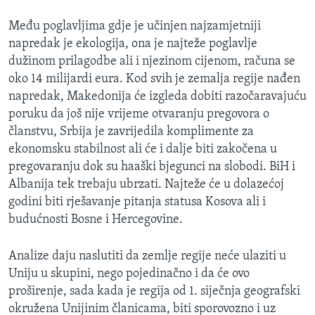
Među poglavljima gdje je učinjen najzamjetniji
napredak je ekologija, ona je najteže poglavlje
dužinom prilagodbe ali i njezinom cijenom, računa se
oko 14 milijardi eura. Kod svih je zemalja regije nađen
napredak, Makedonija će izgleda dobiti razočaravajuću
poruku da još nije vrijeme otvaranju pregovora o
članstvu, Srbija je zavrijedila komplimente za
ekonomsku stabilnost ali će i dalje biti zakočena u
pregovaranju dok su haaški bjegunci na slobodi. BiH i
Albanija tek trebaju ubrzati. Najteže će u dolazećoj
godini biti rješavanje pitanja statusa Kosova ali i
budućnosti Bosne i Hercegovine.
Analize daju naslutiti da zemlje regije neće ulaziti u
Uniju u skupini, nego pojedinačno i da će ovo
proširenje, sada kada je regija od 1. siječnja geografski
okružena Unijinim članicama, biti sporovozno i uz