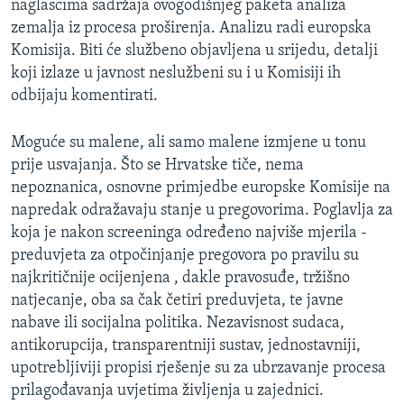
naglascima sadržaja ovogodišnjeg paketa analiza
MAGAZIN
zemalja iz procesa proširenja. Analizu radi europska
O GLASU AMERIKE
Komisija. Biti će službeno objavljena u srijedu, detalji
koji izlaze u javnost neslužbeni su i u Komisiji ih
odbijaju komentirati.
Learning English
Moguće su malene, ali samo malene izmjene u tonu
PRATITE NAS
prije usvajanja. Što se Hrvatske tiče, nema
nepoznanica, osnovne primjedbe europske Komisije na
napredak odražavaju stanje u pregovorima. Poglavlja za
Jezici
koja je nakon screeninga određeno najviše mjerila -
preduvjeta za otpočinjanje pregovora po pravilu su
najkritičnije ocijenjena , dakle pravosuđe, tržišno
natjecanje, oba sa čak četiri preduvjeta, te javne
nabave ili socijalna politika. Nezavisnost sudaca,
antikorupcija, transparentniji sustav, jednostavniji,
upotrebljiviji propisi rješenje su za ubrzavanje procesa
prilagođavanja uvjetima življenja u zajednici.