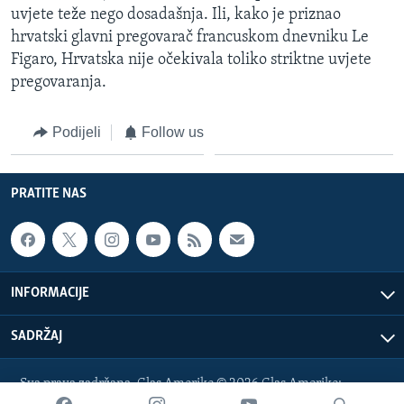
uvjete teže nego dosadašnja. Ili, kako je priznao
hrvatski glavni pregovarač francuskom dnevniku Le
Figaro, Hrvatska nije očekivala toliko striktne uvjete
pregovaranja.
Podijeli
Follow us
PRATITE NAS
INFORMACIJE
SADRŽAJ
Sva prava zadržana. Glas Amerike © 2026 Glas Amerike:
bosnian-service@voanews.com