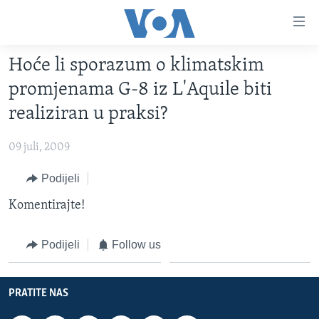
Linkovi
Pređi
na
Hoće li sporazum o klimatskim
glavni
TV PROGRAM
sadržaj
promjenama G-8 iz L'Aquile biti
VIDEO
Pređi
realiziran u praksi?
na
FOTOGRAFIJE DANA
glavnu
09 juli, 2009
VIJESTI
navigaciju
Idi
NAUKA I TEHNOLOGIJA
Podijeli
SJEDINJENE AMERIČKE DRŽAVE
na
SPECIJALNI PROJEKTI
Komentirajte!
BOSNA I HERCEGOVINA
pretragu
KORUPCIJA
SVIJET
Podijeli
Follow us
SLOBODA MEDIJA
ŽENSKA STRANA
PRATITE NAS
IZBJEGLIČKA STRANA