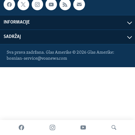
MAGAZIN
O GLASU AMERIKE
INFORMACIJE
Learning English
SADRŽAJ
PRATITE NAS
Sva prava zadržana. Glas Amerike © 2026 Glas Amerike:
bosnian-service@voanews.com
Jezici