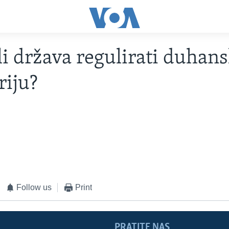
li država regulirati duhan
riju?
Follow us
Print
PRATITE NAS