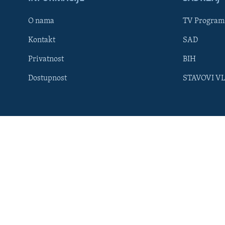
MAGAZIN
O GLASU AMERIKE
O nama
TV Program
Kontakt
SAD
Privatnost
BIH
Dostupnost
STAVOVI V
Learning English
PRATITE NAS